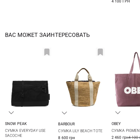
4 100 ГРН
ВАС МОЖЕТ ЗАИНТЕРЕСОВАТЬ
SNOW PEAK
OBEY
BARBOUR
One Size
One Si
One Size
СУМКА EVERYDAY USE
СУМКА PIGMEN
СУМКА LILY BEACH TOTE
SACOCHE
2 460 грн
4 100 
8 600 грн