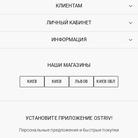
КЛИЕНТАМ
ЛИЧНЫЙ КАБИНЕТ
Контакты
Доставка
Оплата
ИНФОРМАЦИЯ
Войти
Возврат
Регистрация
Гарантия
Мои заказы
Программа лояльности
Вакансии
Избранное
Наши магазини
НАШИ МАГАЗИНЫ
Ostriv Club+
Про OSTRIV
Подписка на новости
Рекомендации по уходу
КИЕВ
КИЕВ
ЛЬВОВ
КИЕВ ОБЛ
УСТАНОВИТЕ ПРИЛОЖЕНИЕ OSTRIV!
Персональные предложения и быстрые покупки