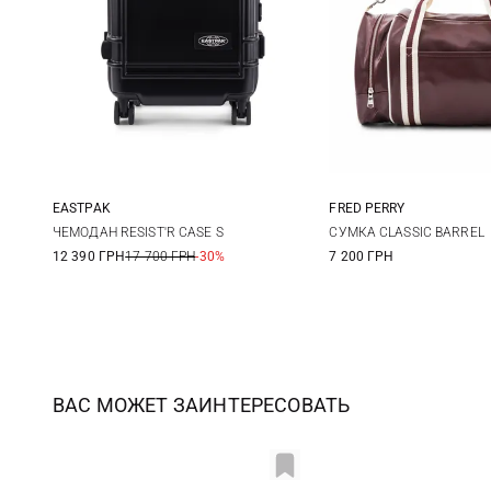
EASTPAK
FRED PERRY
One Size
One Size
ЧЕМОДАН RESIST'R CASE S
СУМКА CLASSIC BARREL
12 390 ГРН
17 700 ГРН
-30%
7 200 ГРН
ВАС МОЖЕТ ЗАИНТЕРЕСОВАТЬ