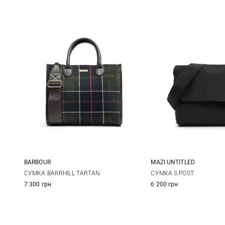
BARBOUR
MAZI UNTITLED
One Size
One Size
СУМКА BARRHILL TARTAN
СУМКА S.POST
7 300 грн
6 200 грн