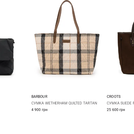
BARBOUR
CROOTS
One Size
СУМКА WETHERHAM QUILTED TARTAN
СУМКА SUEDE F
4 900 грн
25 600 грн