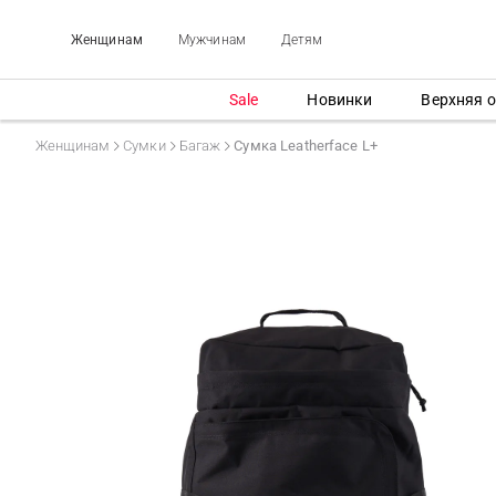
Женщинам
Мужчинам
Детям
Sale
Новинки
Верхняя 
Женщинам
Сумки
Багаж
Сумка Leatherface L+