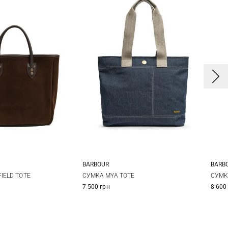
BARBOUR
BARB
One Size
One Size
IELD TOTE
СУМКА MYA TOTE
СУМК
7 500 грн
8 600