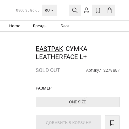
RU
0800 35 86 65
Home
Бренды
Блог
ЛИЧНЫЙ КАБИНЕТ
ВОЙТИ
EASTPAK
СУМКА
Еще не зарегистрированы?
LEATHERFACE L+
СОЗДАТЬ УЧЕТНУЮ ЗАПИСЬ
SOLD OUT
Артикул: 2279887
РАЗМЕР
ONE SIZE
ДОБАВИТЬ В КОРЗИНУ