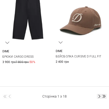
DIME
DIME
One size
S
M
L
XL
БЕЙСБОЛКА CURSIVE D FULL FIT
БРЮКИ CARGO DRESS
2 400 грн
3 900 грн
7 800 грн
-50%
Сторінка
1
з 18