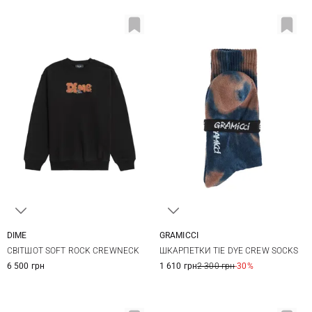
DIME
GRAMICCI
S
M
L
XL
One size
СВІТШОТ SOFT ROCK CREWNECK
ШКАРПЕТКИ TIE DYE CREW SOCKS
6 500 грн
1 610 грн
2 300 грн
-30%