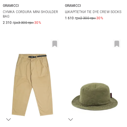
GRAMICCI
GRAMICCI
One Size
One size
СУМКА CORDURA MINI SHOULDER
ШКАРПЕТКИ TIE DYE CREW SOCKS
BAG
1 610 грн
2 300 грн
-30%
2 310 грн
3 300 грн
-30%