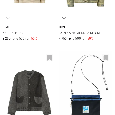
DIME
DIME
XS
S
M
L
XS
S
M
L
ХУДІ OCTOPUS
КУРТКА ДЖИНСОВА DENIM
3 250 грн
6 500 грн
-50%
4 750 грн
9 500 грн
-50%