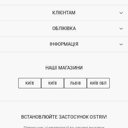
КЛІЄНТАМ
ОБЛІКІВКА
Контакти
Доставка
Оплата
ІНФОРМАЦІЯ
Увійти
Повернення
Реєстрація
Гарантія
Мої замовлення
Програма лояльності
Вакансії
Обране
Наші магазини
НАШІ МАГАЗИНИ
Ostriv Club+
Про OSTRIV
Підписка на новини
Рекомендації з догляду
КИЇВ
КИЇВ
ЛЬВІВ
КИЇВ ОБЛ
ВСТАНОВЛЮЙТЕ ЗАСТОСУНОК OSTRIV!