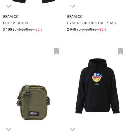
GRAMICCI
GRAMICCI
XS
S
M
L
One Size
БРЮКИ COTON
СУМКА CORDURA HIKER BAG
XL
XXL
3 100 грн
6 200 грн
-50%
2 940 грн
4 200 грн
-30%