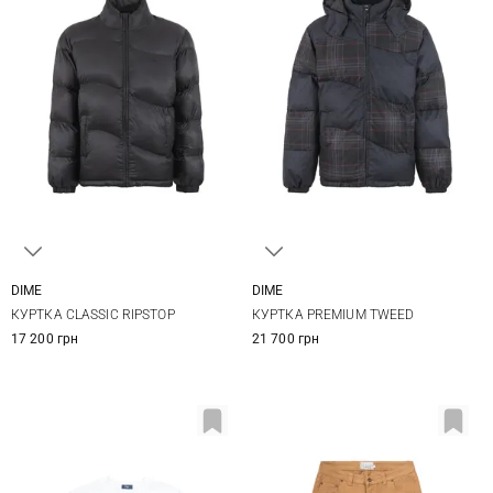
DIME
DIME
XS
S
M
L
M
L
XL
КУРТКА CLASSIC RIPSTOP
КУРТКА PREMIUM TWEED
17 200 грн
21 700 грн