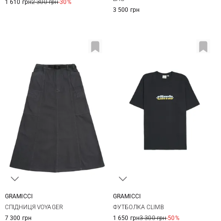
1 610 грн
2 300 грн
-30%
3 500 грн
GRAMICCI
GRAMICCI
XS
S
M
L
S
M
L
XL
СПІДНИЦЯ VOYAGER
ФУТБОЛКА CLIMB
7 300 грн
1 650 грн
3 300 грн
-50%