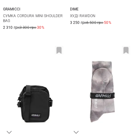
GRAMICCI
DIME
One Size
XS
S
M
L
СУМКА CORDURA MINI SHOULDER
ХУДІ RAWDON
BAG
3 250 грн
6 500 грн
-50%
2 310 грн
3 300 грн
-30%