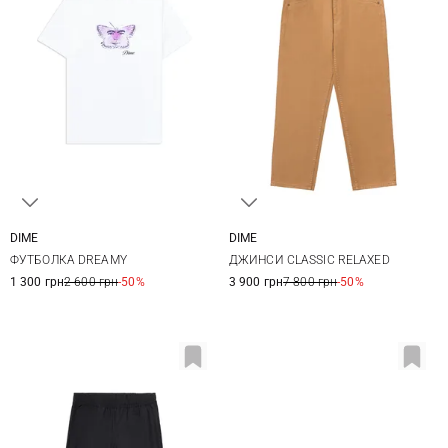
DIME
DIME
XS
S
M
L
28
30
32
ФУТБОЛКА DREAMY
ДЖИНСИ CLASSIC RELAXED
1 300 грн
2 600 грн
-50%
3 900 грн
7 800 грн
-50%