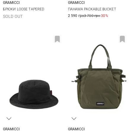
GRAMICCI
GRAMICCI
XS
S
M
L
S/M
M/L
БРЮКИ LOOSE TAPERED
ПАНАМА PACKABLE BUCKET
XL
XXL
2 590 грн
3 700 грн
-30%
SOLD OUT
GRAMICCI
GRAMICCI
S/M
M/L
One Size