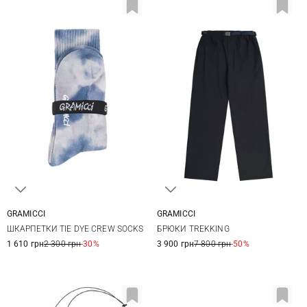
GRAMICCI
GRAMICCI
One size
S
M
L
XL
ШКАРПЕТКИ TIE DYE CREW SOCKS
БРЮКИ TREKKING
1 610 грн
2 300 грн
-30%
3 900 грн
7 800 грн
-50%