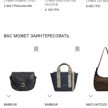
СУМКА PIGMENT DYED
СУМКА EVERYDAY USE
СУМКА LILY BE
SACOCHE
2 460 ГРН
4 100 ГРН
8 600 ГРН
4 100 ГРН
ВАС МОЖЕТ ЗАИНТЕРЕСОВАТЬ
BARBOUR
BARBOUR
MAZI UNTITLED
One Size
One Size
One Si