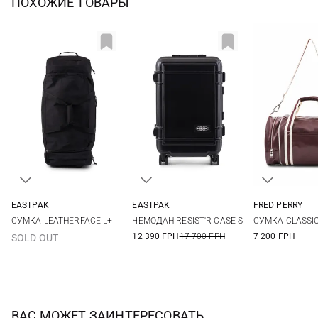
ПОХОЖИЕ ТОВАРЫ
EASTPAK
EASTPAK
FRED PERRY
One Size
One Size
One Si
СУМКА LEATHERFACE L+
ЧЕМОДАН RESIST'R CASE S
СУМКА CLASSI
12 390 ГРН
17 700 ГРН
7 200 ГРН
SOLD OUT
ВАС МОЖЕТ ЗАИНТЕРЕСОВАТЬ