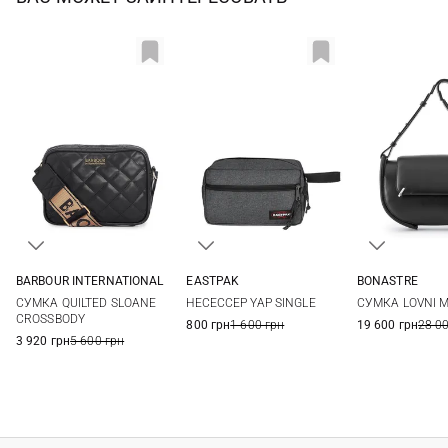
BONASTRE
BARBOUR INTERNATIONAL
EASTPAK
26Х16Х7СМ
One Size
One Size
СУМКА LOVNI 
СУМКА QUILTED SLOANE
НЕСЕССЕР YAP SINGLE
CROSSBODY
19 600 грн
28 0
800 грн
1 600 грн
3 920 грн
5 600 грн