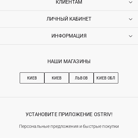
КЛИЕНТАМ
ЛИЧНЫЙ КАБИНЕТ
Контакты
Доставка
Оплата
ИНФОРМАЦИЯ
Войти
Возврат
Регистрация
Гарантия
Мои заказы
Программа лояльности
Вакансии
Избранное
Наши магазини
НАШИ МАГАЗИНЫ
Ostriv Club+
Про OSTRIV
Подписка на новости
Рекомендации по уходу
КИЕВ
КИЕВ
ЛЬВОВ
КИЕВ ОБЛ
УСТАНОВИТЕ ПРИЛОЖЕНИЕ OSTRIV!
Персональные предложения и быстрые покупки