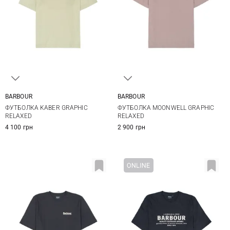
BARBOUR
BARBOUR
S
M
L
XL
S
M
L
XL
ФУТБОЛКА KABER GRAPHIC
ФУТБОЛКА MOONWELL GRAPHIC
XXL
XXL
3XL
RELAXED
RELAXED
4 100 грн
2 900 грн