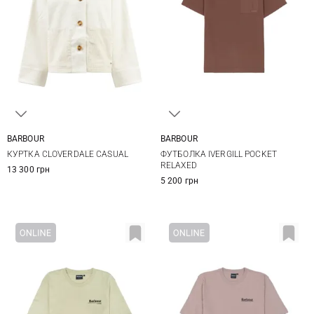
BARBOUR
BARBOUR
8
10
12
14
S
M
L
XL
КУРТКА CLOVERDALE CASUAL
ФУТБОЛКА IVERGILL POCKET
XXL
RELAXED
13 300 грн
5 200 грн