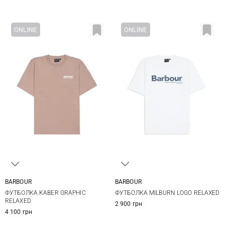
BARBOUR
BARBOUR
S
M
L
XL
S
M
L
XL
ФУТБОЛКА KABER GRAPHIC
ФУТБОЛКА MILBURN LOGO RELAXED
XXL
XXL
RELAXED
2 900 грн
4 100 грн