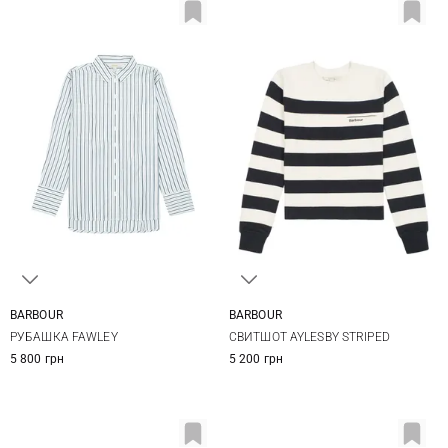
BARBOUR
BARBOUR
8
10
12
14
8
10
12
14
РУБАШКА FAWLEY
СВИТШОТ AYLESBY STRIPED
16
5 800 грн
5 200 грн