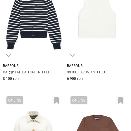
BARBOUR
BARBOUR
8
10
12
14
8
10
12
14
КАРДИГАН BAITON KNITTED
ЖИЛЕТ AVON KNITTED
8 100 грн
6 900 грн