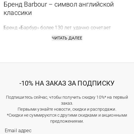
Бренд Barbour – символ английской
классики
Бренд «Барбур
»
более 130 лет удачно сочетает
вековые традиции с современными трендами,
ЧИТАТЬ ДАЛЕЕ
предлагая вещи, которые становятся семейными
реликвиями.
В 1894 году Джон Барбур начал шить одежду для тех,
кто боролся с северным ветром – моряков, фермеров.
Но получилось так, что именно эта утилитарность
превратилась в эстетику. Куртки, которые должны
-10% НА ЗАКАЗ ЗА ПОДПИСКУ
были быть просто прочными, начали носить принцы,
охотники и бунтари. Три королевские грамоты – не
Подпишитесь сейчас, чтобы получить скидку 10%* на первый
просто награды, а признание: да, это уже не одежда,
заказ.
это – культурный код.
Первыми узнайте новости, скидки и распродажи.
*Скидки не суммируются с другими скидками и акционными
Почему выбирают Barbour?
предложениями.