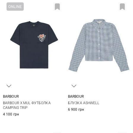
BARBOUR
BARBOUR
S
M
L
XL
8
10
12
14
BARBOUR X MUL ФУТБОЛКА
БЛУЗКА ASHWELL
XXL
CAMPING TRIP
6 900 грн
4 100 грн