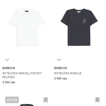
BARBOUR
BARBOUR
S
M
L
XL
8
10
12
14
ФУТБОЛКА IVERGILL POCKET
ФУТБОЛКА ROSALIE
XXL
RELAXED
2 900 грн
5 200 грн