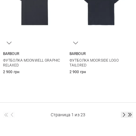
BARBOUR
BARBOUR
S
M
L
XL
S
M
L
XL
ФУТБОЛКА MOONWELL GRAPHIC
ФУТБОЛКА MOORSIDE LOGO
XXL
3XL
XXL
3XL
RELAXED
TAILORED
2 900 грн
2 900 грн
Страница
1
из 23