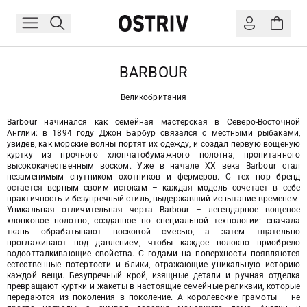
BARBOUR
Великобритания
Barbour начинался как семейная мастерская в Северо-Восточной
Англии: в 1894 году Джон Барбур связался с местными рыбаками,
увидев, как морские волны портят их одежду, и создал первую вощеную
куртку из прочного хлопчатобумажного полотна, пропитанного
высококачественным воском. Уже в начале XX века Barbour стал
незаменимым спутником охотников и фермеров. С тех пор бренд
остается верным своим истокам – каждая модель сочетает в себе
практичность и безупречный стиль, выдержавший испытание временем.
Уникальная отличительная черта Barbour – легендарное вощеное
хлопковое полотно, созданное по специальной технологии: сначала
ткань обрабатывают восковой смесью, а затем тщательно
проглаживают под давлением, чтобы каждое волокно приобрело
водоотталкивающие свойства. С годами на поверхности появляются
естественные потертости и блики, отражающие уникальную историю
каждой вещи. Безупречный крой, изящные детали и ручная отделка
превращают куртки и жакеты в настоящие семейные реликвии, которые
передаются из поколения в поколение. А королевские грамоты – не