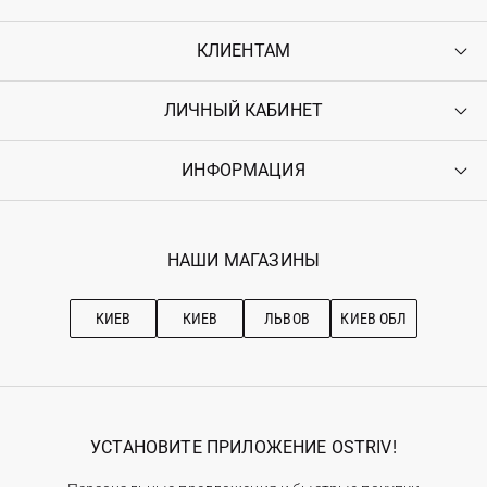
КЛИЕНТАМ
ЛИЧНЫЙ КАБИНЕТ
Контакты
Доставка
Оплата
ИНФОРМАЦИЯ
Войти
Возврат
Регистрация
Гарантия
Мои заказы
Программа лояльности
Вакансии
Избранное
Наши магазини
НАШИ МАГАЗИНЫ
Ostriv Club+
Про OSTRIV
Подписка на новости
Рекомендации по уходу
КИЕВ
КИЕВ
ЛЬВОВ
КИЕВ ОБЛ
УСТАНОВИТЕ ПРИЛОЖЕНИЕ OSTRIV!