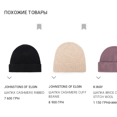
ПОХОЖИЕ ТОВАРЫ
JOHNSTONS OF ELGIN
JOHNSTONS OF ELGIN
K-WAY
One size
One size
04
05
ШАПКА CASHMERE CUFF
ШАПКА CASHMERE RIBBED
ШАПКА BRICE 
BEANIE
STITCH WOOL
7 600 ГРН
8 900 ГРН
1 150 ГРН
2 300