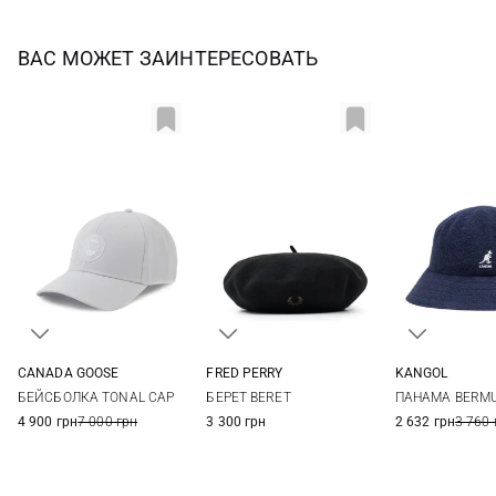
ВАС МОЖЕТ ЗАИНТЕРЕСОВАТЬ
CANADA GOOSE
FRED PERRY
KANGOL
S/M
M/L
L/XL
One size
S
M
БЕЙСБОЛКА TONAL CAP
БЕРЕТ BERET
ПАНАМА BERMU
4 900 грн
7 000 грн
3 300 грн
2 632 грн
3 760 