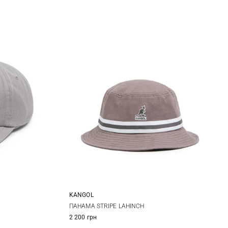
KANGOL
M
L
XL
ПАНАМА STRIPE LAHINCH
2 200 грн