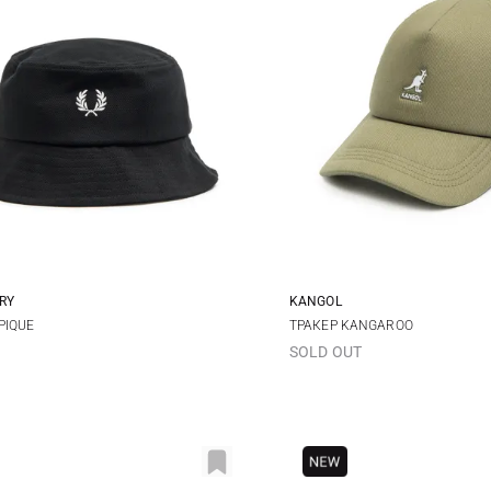
RY
KANGOL
M
L
One size
PIQUE
ТРАКЕР KANGAROO
SOLD OUT