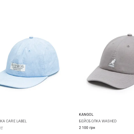
KANGOL
One size
One size
КА CARE LABEL
БЕЙСБОЛКА WASHED
2 100 грн
UT