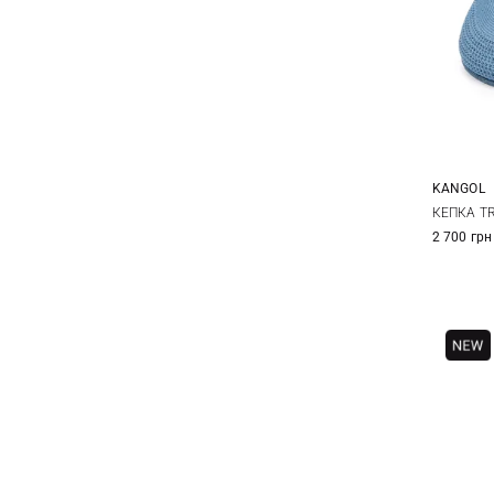
KANGOL
M
КЕПКА TR
2 700 грн