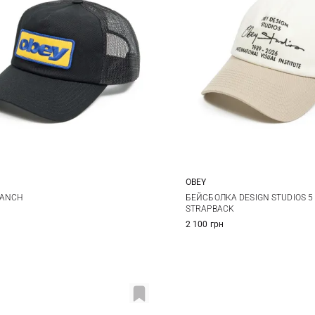
OBEY
One size
One size
RANCH
БЕЙСБОЛКА DESIGN STUDIOS 5
STRAPBACK
2 100 грн