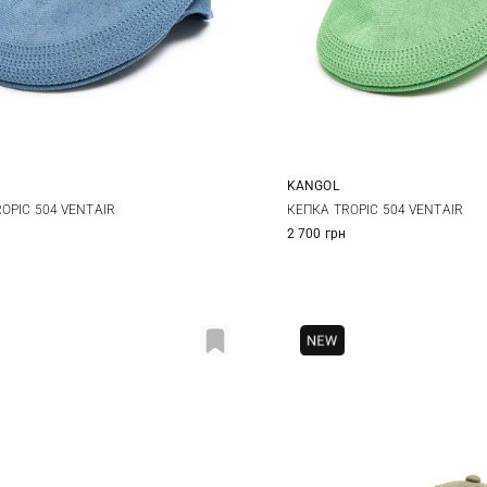
KANGOL
L
XL
M
L
XL
OPIC 504 VENTAIR
КЕПКА TROPIC 504 VENTAIR
2 700 грн