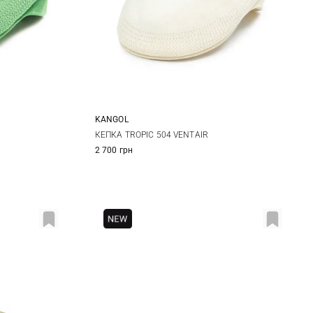
KANGOL
S
M
L
XL
КЕПКА TROPIC 504 VENTAIR
2 700 грн