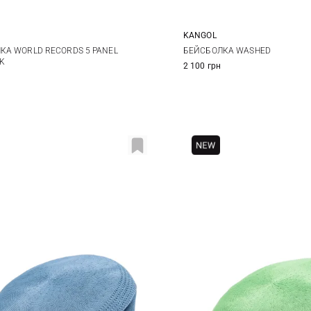
KANGOL
One size
One size
КА WORLD RECORDS 5 PANEL
БЕЙСБОЛКА WASHED
K
2 100 грн