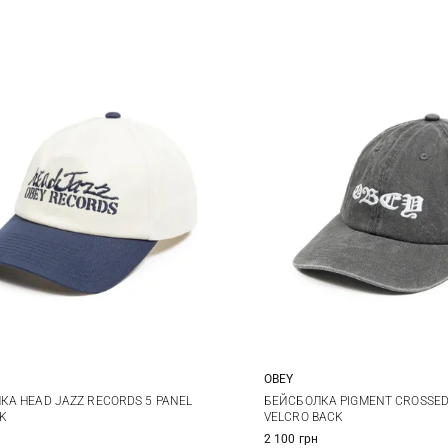
OBEY
One size
One size
КА HEAD JAZZ RECORDS 5 PANEL
БЕЙСБОЛКА PIGMENT CROSSED
K
VELCRO BACK
2 100 грн