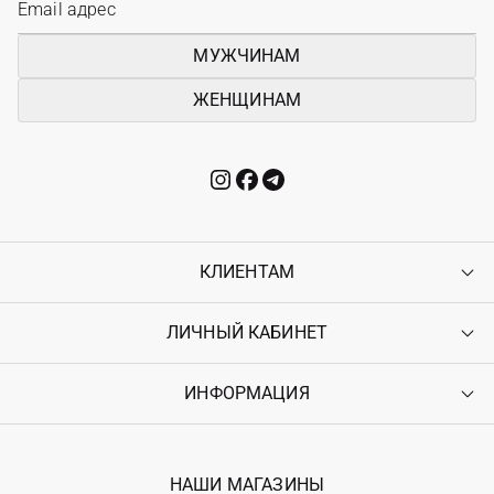
МУЖЧИНАМ
ЖЕНЩИНАМ
КЛИЕНТАМ
ЛИЧНЫЙ КАБИНЕТ
Контакты
Доставка
Оплата
ИНФОРМАЦИЯ
Войти
Возврат
Регистрация
Гарантия
Мои заказы
Программа лояльности
Вакансии
Избранное
Наши магазини
НАШИ МАГАЗИНЫ
Ostriv Club+