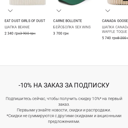
CARNE BOLLENTE
EAT DUST GIRLS OF DUST
CANADA GOOS
One size
One size
One si
БЕЙСБОЛКА SEX WINS
ШАПКА BEANIE
ШАПКА CANAD
WAFFLE TOQUE
3 700 грн
2 340 грн
3 900 грн
5 740 грн
8 200 
-10% НА ЗАКАЗ ЗА ПОДПИСКУ
Подпишитесь сейчас, чтобы получить скидку 10%* на первый
заказ.
Первыми узнайте новости, скидки и распродажи.
*Скидки не суммируются с другими скидками и акционными
предложениями.