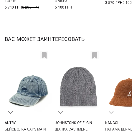
TOQUE
UNISEX
3 570 ГРН
5 100
5 740 ГРН
8 200 ГРН
5 100 ГРН
ВАС МОЖЕТ ЗАИНТЕРЕСОВАТЬ
AUTRY
JOHNSTONS OF ELGIN
KANGOL
One size
One size
M
L
БЕЙСБОЛКА CAPS MAIN
ШАПКА CASHMERE
ПАНАМА BERMU