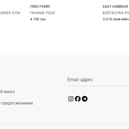
EAST HARBOUR
FRED PERRY
S
M
L
БЕЙСБОЛКА P
UNNER ICON
ПАНАМА PIQUE
3 010 грн
4 300 
4 100 грн
й заказ.
и предложениями.