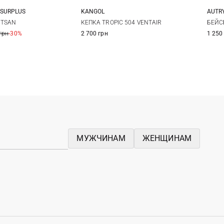
 SURPLUS
KANGOL
AUTR
One size
M
L
XL
OTSAN
КЕПКА TROPIC 504 VENTAIR
БЕЙС
грн
-30%
2 700 грн
1 250
МУЖЧИНАМ
ЖЕНЩИНАМ