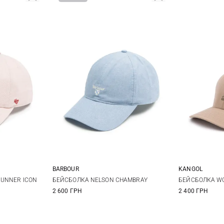
BARBOUR
KANGOL
One size
S/M
L/
RUNNER ICON
БЕЙСБОЛКА NELSON CHAMBRAY
БЕЙСБОЛКА WO
2 600 ГРН
2 400 ГРН