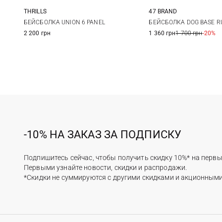
THRILLS
47 BRAND
One size
One size
БЕЙСБОЛКА UNION 6 PANEL
БЕЙСБОЛКА DOG BASE R
2 200 грн
1 360 грн
1 700 грн
-20%
-10% НА ЗАКАЗ ЗА ПОДПИСКУ
Подпишитесь сейчас, чтобы получить скидку 10%* на первы
Первыми узнайте новости, скидки и распродажи.
*Скидки не суммируются с другими скидками и акционным