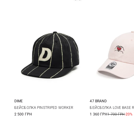
DIME
47 BRAND
One size
One size
БЕЙСБОЛКА PINSTRIPED WORKER
БЕЙСБОЛКА LOVE BASE 
2 500 ГРН
1 360 ГРН
1 700 ГРН
-20%