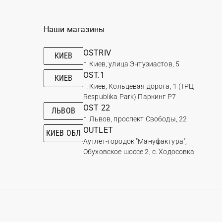
Наши магазины
OSTRIV
КИЕВ
г. Киев, улица Энтузиастов, 5
OST.1
КИЕВ
г. Киев, Кольцевая дорога, 1 (ТРЦ
Respublika Park) Паркинг Р7
OST 22
ЛЬВОВ
г. Львов, проспект Свободы, 22
OUTLET
КИЕВ ОБЛ
Аутлет-городок "Мануфактура",
Обуховское шоссе 2, с. Ходосовка