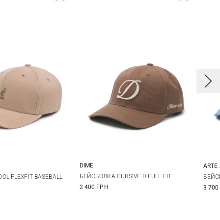
DIME
ARTE
One size
XL
XXL
БЕЙСБОЛКА CURSIVE D FULL FIT
OL FLEXFIT BASEBALL
БЕЙС
2 400 ГРН
3 700