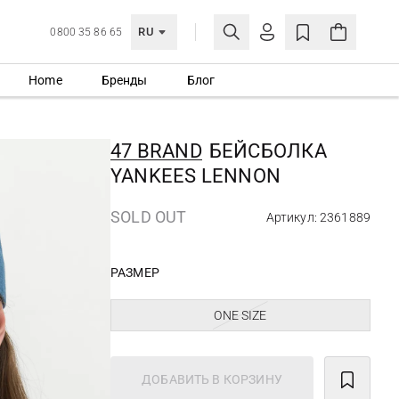
RU
0800 35 86 65
Home
Бренды
Блог
ЛИЧНЫЙ КАБИНЕТ
ВОЙТИ
47 BRAND
БЕЙСБОЛКА
Еще не зарегистрированы?
YANKEES LENNON
СОЗДАТЬ УЧЕТНУЮ ЗАПИСЬ
SOLD OUT
Артикул: 2361889
РАЗМЕР
ONE SIZE
ДОБАВИТЬ В КОРЗИНУ