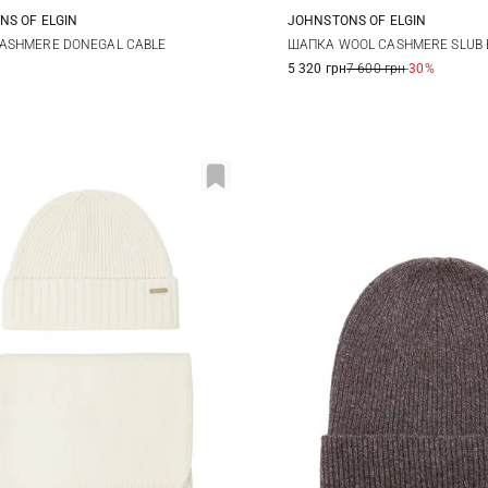
NS OF ELGIN
JOHNSTONS OF ELGIN
One size
One size
ASHMERE DONEGAL CABLE
ШАПКА WOOL CASHMERE SLUB 
5 320 грн
7 600 грн
-30%