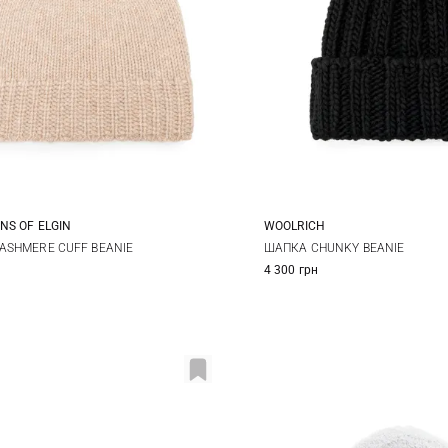
NS OF ELGIN
WOOLRICH
One size
S
M
ASHMERE CUFF BEANIE
ШАПКА CHUNKY BEANIE
4 300 грн