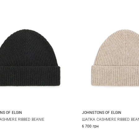
NS OF ELGIN
JOHNSTONS OF ELGIN
One size
One size
ASHMERE RIBBED BEANIE
ШАПКА CASHMERE RIBBED BEA
6 700 грн