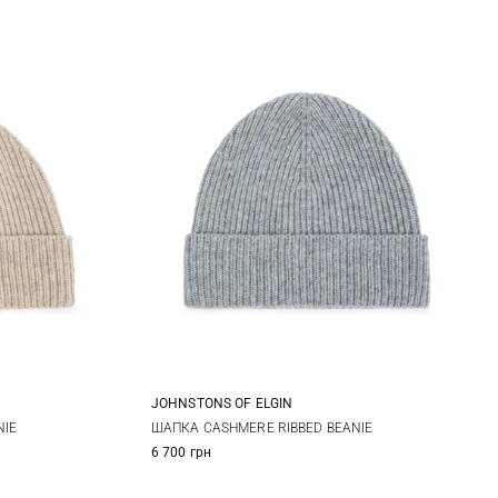
JOHNSTONS OF ELGIN
One size
NIE
ШАПКА CASHMERE RIBBED BEANIE
6 700 грн