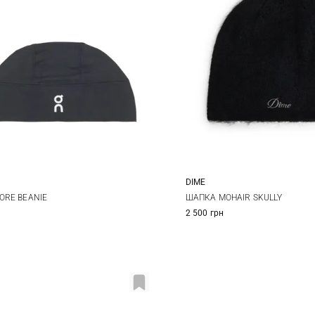
DIME
One size
One size
ORE BEANIE
ШАПКА MOHAIR SKULLY
2 500 грн