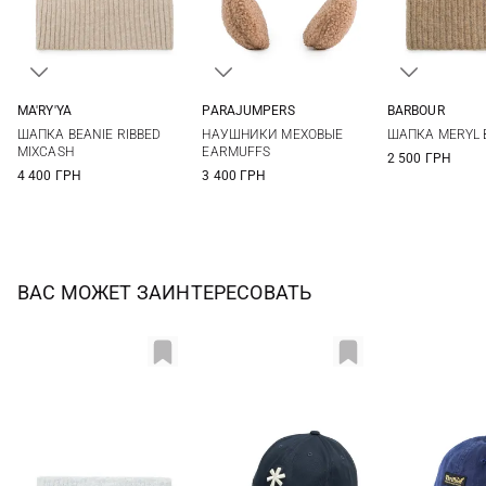
MA'RY'YA
PARAJUMPERS
BARBOUR
One size
S/M
L/XL
One si
ШАПКА BEANIE RIBBED
НАУШНИКИ МЕХОВЫЕ
ШАПКА MERYL 
MIXCASH
EARMUFFS
2 500 ГРН
4 400 ГРН
3 400 ГРН
ВАС МОЖЕТ ЗАИНТЕРЕСОВАТЬ