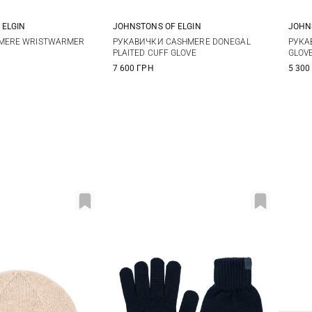
 ELGIN
JOHNSTONS OF ELGIN
JOHN
One size
55
HMERE WRISTWARMER
РУКАВИЧКИ CASHMERE DONEGAL
РУКА
PLAITED CUFF GLOVE
GLOV
7 600 ГРН
5 300