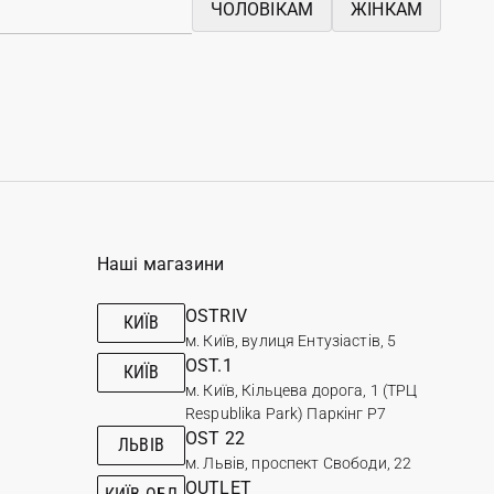
ЧОЛОВІКАМ
ЖІНКАМ
Наші магазини
OSTRIV
КИЇВ
м. Київ, вулиця Ентузіастів, 5
OST.1
КИЇВ
м. Київ, Кільцева дорога, 1 (ТРЦ
Respublika Park) Паркінг Р7
OST 22
ЛЬВІВ
м. Львів, проспект Свободи, 22
OUTLET