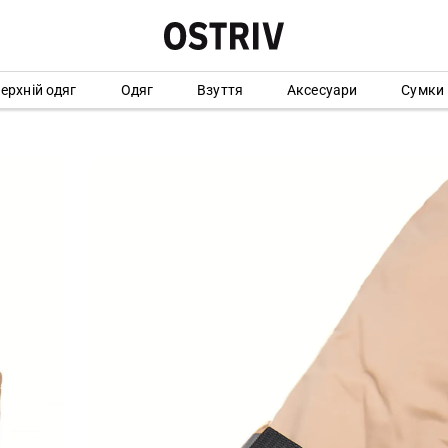
ерхній одяг
Одяг
Взуття
Аксесуари
Сумки