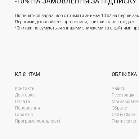
-10% НА ЗАМОВЛЕННЯ ЗА ПІДПИСКУ
Підпишіться зараз щоб отримати знижку 10%* на перше за
Першими дізнавайтеся про новини, знижки та розпродажі.
*Знижки не сумуються з іншими знижками та акційними пр
КЛІЄНТАМ
ОБЛІКІВКА
Контакти
Увійти
Доставка
Реєстрація
Оплата
Мої замовле
Повернення
Обране
Гарантія
Ostriv Club+
Програма лояльності
Підписка на 