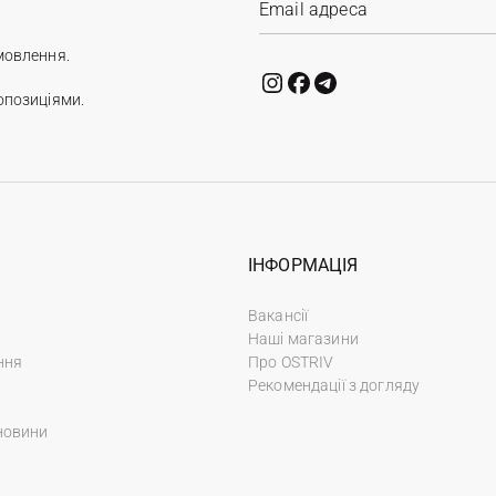
мовлення.
опозиціями.
ІНФОРМАЦІЯ
Вакансії
Наші магазини
ння
Про OSTRIV
Рекомендації з догляду
новини