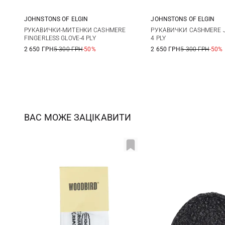
JOHNSTONS OF ELGIN
JOHNSTONS OF ELGIN
One size
One size
РУКАВИЧКИ-МИТЕНКИ CASHMERE
РУКАВИЧКИ CASHMERE J
FINGERLESS GLOVE-4 PLY
4 PLY
2 650 ГРН
5 300 ГРН
-50%
2 650 ГРН
5 300 ГРН
-50%
ВАС МОЖЕ ЗАЦІКАВИТИ