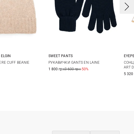
 ELGIN
SWEET PANTS
EYEP
One size
One size
RE CUFF BEANIE
РУКАВИЧКИ GANTS EN LAINE
СОНЦ
ART D
1 800 грн
3 600 грн
-50%
5 320