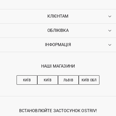
КЛІЄНТАМ
ОБЛІКІВКА
Контакти
Доставка
Оплата
ІНФОРМАЦІЯ
Увійти
Повернення
Реєстрація
Гарантія
Мої замовлення
Програма лояльності
Вакансії
Обране
Наші магазини
НАШІ МАГАЗИНИ
Ostriv Club+
Про OSTRIV
Підписка на новини
Рекомендації з догляду
КИЇВ
КИЇВ
ЛЬВІВ
КИЇВ ОБЛ
ВСТАНОВЛЮЙТЕ ЗАСТОСУНОК OSTRIV!