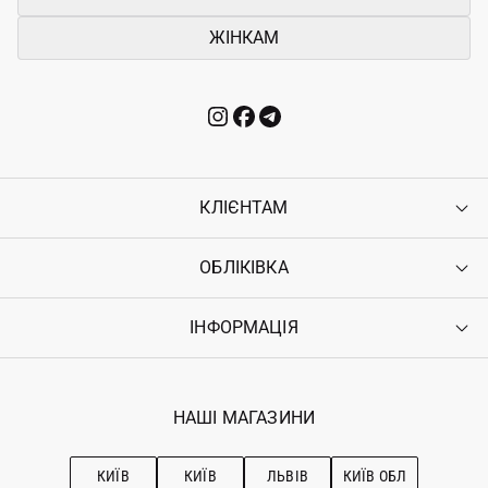
ЖІНКАМ
КЛІЄНТАМ
ОБЛІКІВКА
Контакти
Доставка
Оплата
ІНФОРМАЦІЯ
Увійти
Повернення
Реєстрація
Гарантія
Мої замовлення
Програма лояльності
Вакансії
Обране
Наші магазини
НАШІ МАГАЗИНИ
Ostriv Club+
Про OSTRIV
Підписка на новини
Рекомендації з догляду
КИЇВ
КИЇВ
ЛЬВІВ
КИЇВ ОБЛ