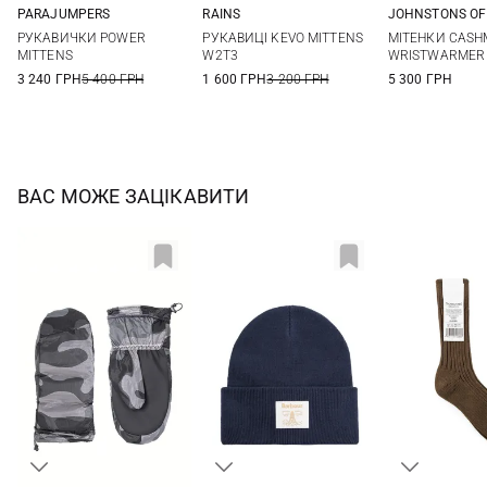
PARAJUMPERS
RAINS
JOHNSTONS OF
S
M
L
M
L
One si
РУКАВИЧКИ POWER
РУКАВИЦІ KEVO MITTENS
МІТЕНКИ CASH
MITTENS
W2T3
WRISTWARMER
3 240 ГРН
5 400 ГРН
1 600 ГРН
3 200 ГРН
5 300 ГРН
ВАС МОЖЕ ЗАЦІКАВИТИ