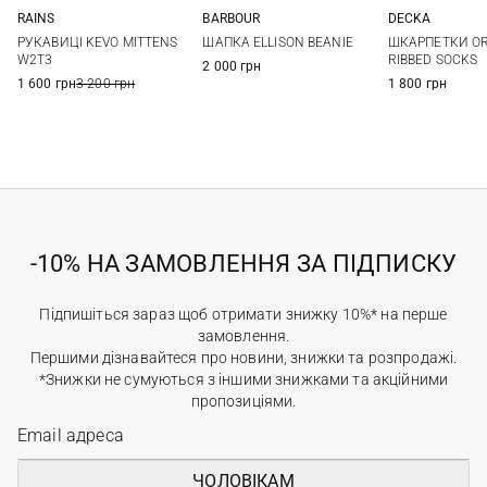
RAINS
BARBOUR
DECKA
M
L
One size
1
2
РУКАВИЦІ KEVO MITTENS
ШАПКА ELLISON BEANIE
ШКАРПЕТКИ O
W2T3
RIBBED SOCKS
2 000 грн
1 600 грн
3 200 грн
1 800 грн
-10% НА ЗАМОВЛЕННЯ ЗА ПІДПИСКУ
Підпишіться зараз щоб отримати знижку 10%* на перше
замовлення.
Першими дізнавайтеся про новини, знижки та розпродажі.
*Знижки не сумуються з іншими знижками та акційними
пропозиціями.
ЧОЛОВІКАМ