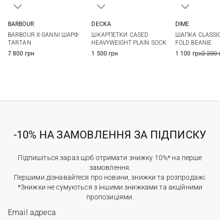
BARBOUR
DECKA
DIME
One size
1
2
One si
BARBOUR Х GANNI ШАРФ
ШКАРПЕТКИ CASED
ШАПКА CLASSIC
TARTAN
HEAVYWEIGHT PLAIN SOCK
FOLD BEANIE
7 800 грн
1 500 грн
1 100 грн
2 200 
-10% НА ЗАМОВЛЕННЯ ЗА ПІДПИСКУ
Підпишіться зараз щоб отримати знижку 10%* на перше
замовлення.
Першими дізнавайтеся про новини, знижки та розпродажі.
*Знижки не сумуються з іншими знижками та акційними
пропозиціями.