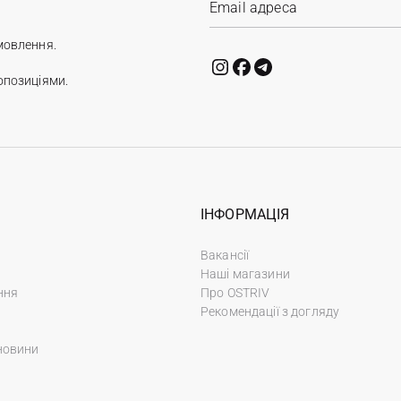
мовлення.
опозиціями.
ІНФОРМАЦІЯ
Вакансії
Наші магазини
ння
Про OSTRIV
Рекомендації з догляду
новини