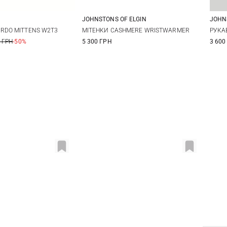
JOHNSTONS OF ELGIN
JOHN
M
One size
RDO MITTENS W2T3
МІТЕНКИ CASHMERE WRISTWARMER
РУКА
 ГРН
-50%
5 300 ГРН
3 600