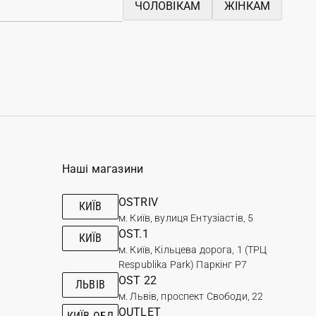
ЧОЛОВІКАМ
ЖІНКАМ
Наші магазини
OSTRIV
КИЇВ
м. Київ, вулиця Ентузіастів, 5
OST.1
КИЇВ
м. Київ, Кільцева дорога, 1 (ТРЦ
Respublika Park) Паркінг Р7
OST 22
ЛЬВІВ
м. Львів, проспект Свободи, 22
OUTLET