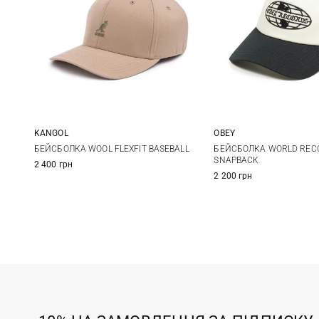
KANGOL
OBEY
S/M
L/XL
XXL
One size
БЕЙСБОЛКА WOOL FLEXFIT BASEBALL
БЕЙСБОЛКА WORLD RECO
SNAPBACK
2 400 грн
2 200 грн