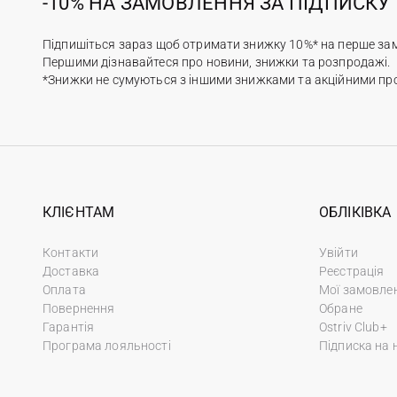
-10% НА ЗАМОВЛЕННЯ ЗА ПІДПИСКУ
Підпишіться зараз щоб отримати знижку 10%* на перше за
Першими дізнавайтеся про новини, знижки та розпродажі.
*Знижки не сумуються з іншими знижками та акційними пр
КЛІЄНТАМ
ОБЛІКІВКА
Контакти
Увійти
Доставка
Реєстрація
Оплата
Мої замовле
Повернення
Обране
Гарантія
Ostriv Club+
Програма лояльності
Підписка на 