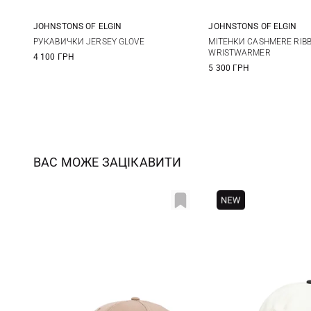
JOHNSTONS OF ELGIN
JOHNSTONS OF ELGIN
One size
One size
РУКАВИЧКИ JERSEY GLOVE
МІТЕНКИ CASHMERE RIB
WRISTWARMER
4 100 ГРН
5 300 ГРН
ВАС МОЖЕ ЗАЦІКАВИТИ