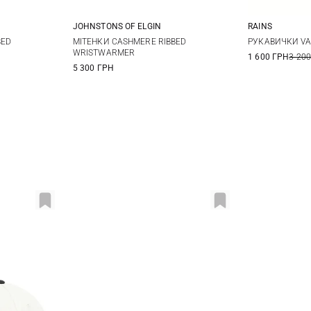
JOHNSTONS OF ELGIN
RAINS
One size
S
BED
МІТЕНКИ CASHMERE RIBBED
РУКАВИЧКИ VA
WRISTWARMER
1 600 ГРН
3 200
5 300 ГРН