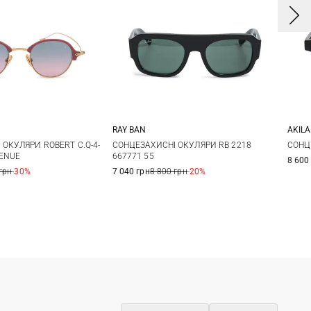
AKILA
RAY BAN
One size
One size
СОНЦ
ОКУЛЯРИ ROBERT C.Q-4-
СОНЦЕЗАХИСНІ ОКУЛЯРИ RB 2218
VENUE
667771 55
8 600
грн
-30%
7 040 грн
8 800 грн
-20%