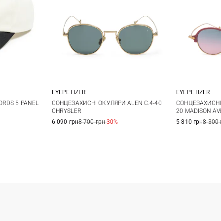
EYEPETIZER
EYEPETIZER
One size
RDS 5 PANEL
СОНЦЕЗАХИСНІ ОКУЛЯРИ ALEN C.4-40
СОНЦЕЗАХИСНІ 
CHRYSLER
20 MADISON A
6 090 грн
8 700 грн
-30%
5 810 грн
8 300 