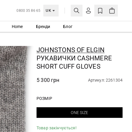
UK
0800 35 86 65
Home
Бренди
Блог
МОЯ ОБЛІКІВКА
УВІЙТИ
JOHNSTONS OF ELGIN
Ще не зареєстровані?
РУКАВИЧКИ CASHMERE
СТВОРИТИ ОБЛІКІВКУ
SHORT CUFF GLOVES
5 300 грн
Артикул: 2261304
РОЗМІР
ONE SIZE
Товар закінчується!