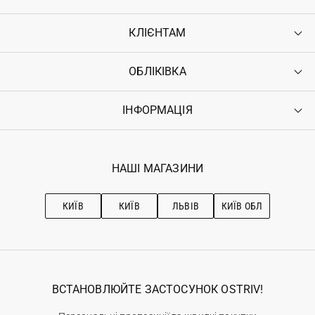
КЛІЄНТАМ
ОБЛІКІВКА
Контакти
Доставка
Оплата
ІНФОРМАЦІЯ
Увійти
Повернення
Реєстрація
Гарантія
Мої замовлення
Програма лояльності
Вакансії
Обране
Наші магазини
НАШІ МАГАЗИНИ
Ostriv Club+
Про OSTRIV
Підписка на новини
Рекомендації з догляду
КИЇВ
КИЇВ
ЛЬВІВ
КИЇВ ОБЛ
ВСТАНОВЛЮЙТЕ ЗАСТОСУНОК OSTRIV!