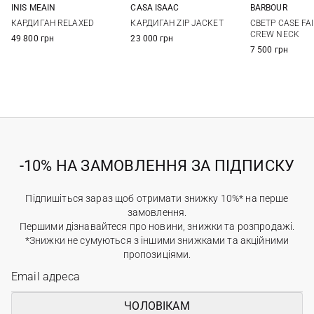
INIS MEAIN
CASA ISAAC
BARBOUR
M
L
XL
3
4
5
6
M
L
КАРДИГАН RELAXED
КАРДИГАН ZIP JACKET
СВЕТР CASE FAI
7
CREW NECK
49 800 грн
23 000 грн
7 500 грн
-10% НА ЗАМОВЛЕННЯ ЗА ПІДПИСКУ
Підпишіться зараз щоб отримати знижку 10%* на перше
замовлення.
Першими дізнавайтеся про новини, знижки та розпродажі.
*Знижки не сумуються з іншими знижками та акційними
пропозиціями.
ЧОЛОВІКАМ