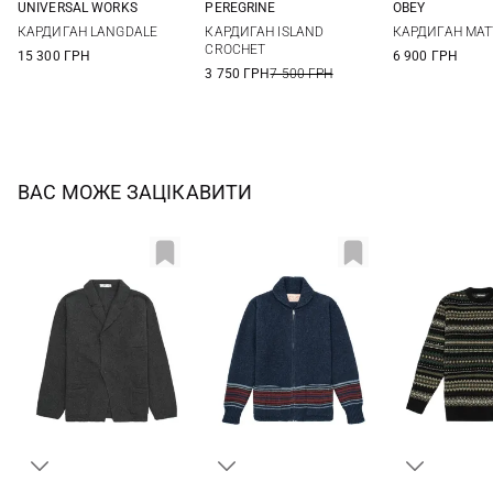
UNIVERSAL WORKS
PEREGRINE
OBEY
M
L
XL
XXL
M
L
XL
S
M
КАРДИГАН LANGDALE
КАРДИГАН ISLAND
КАРДИГАН MATT
CROCHET
15 300 ГРН
6 900 ГРН
3 750 ГРН
7 500 ГРН
ВАС МОЖЕ ЗАЦІКАВИТИ