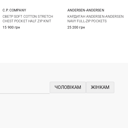
C.P. COMPANY
ANDERSEN-ANDERSEN
M
L
XL
XXL
S
M
L
XL
СВЕТР SOFT COTTON STRETCH
КАРДИГАН ANDERSEN-ANDERSEN
CHEST POCKET HALF ZIP KNIT
NAVY FULL-ZIP POCKETS
XXL
15 900 грн
25 200 грн
ЧОЛОВІКАМ
ЖІНКАМ