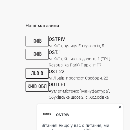
Наші магазини
OSTRIV
КИЇВ
м. Київ, вулиця Ентузіастів, 5
OST.1
КИЇВ
м. Київ, Кільцева дорога, 1 (ТРЦ
Respublika Park) Паркінг Р7
OST 22
ЛЬВІВ
м. Львів, проспект Свободи, 22
OUTLET
КИЇВ ОБЛ
Аутлет-містечко “Мануфактура”,
Обухівське шосе 2, с. Ходосівка