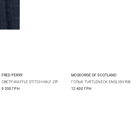
FRED PERRY
MCGEORGE OF SCOTLAND
M
L
XL
XXL
48
50
52
54
СВЕТР WAFFLE STITCH HALF ZIP
ГОЛЬФ TURTLENECK ENGLISH RIB
9 200 ГРН
12 400 ГРН
56