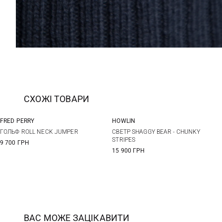
СХОЖІ ТОВАРИ
FRED PERRY
HOWLIN
M
L
XL
M
L
XL
ГОЛЬФ ROLL NECK JUMPER
СВЕТР SHAGGY BEAR - CHUNKY
STRIPES
9 700 ГРН
15 900 ГРН
ВАС МОЖЕ ЗАЦІКАВИТИ