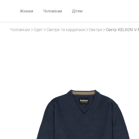
Жінкам
Чоловікам
Дітям
Чоловікам
Одяг
Светри та кардигани
Светри
Светр KELSON V-