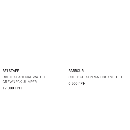
BELSTAFF
BARBOUR
M
L
XL
XXL
M
L
XL
XXL
СВЕТР SEASONAL WATCH
СВЕТР KELSON V-NECK KNITTED
CREWNECK JUMPER
6 500 ГРН
17 300 ГРН