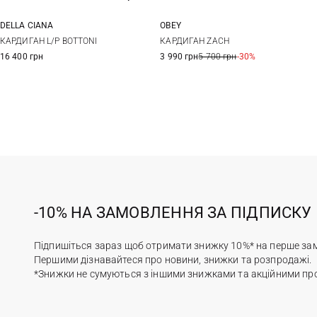
DELLA CIANA
OBEY
48
50
52
54
S
M
L
XL
КАРДИГАН L/P BOTTONI
КАРДИГАН ZACH
16 400 грн
3 990 грн
5 700 грн
-30%
56
58
60
-10% НА ЗАМОВЛЕННЯ ЗА ПІДПИСКУ
Підпишіться зараз щоб отримати знижку 10%* на перше за
Першими дізнавайтеся про новини, знижки та розпродажі.
*Знижки не сумуються з іншими знижками та акційними пр