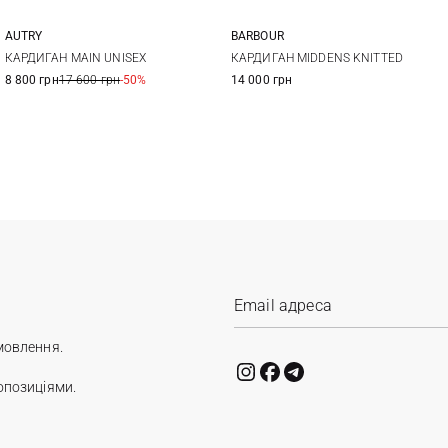
AUTRY
BARBOUR
S
M
L
XL
XS
S
M
L
КАРДИГАН MAIN UNISEX
КАРДИГАН MIDDENS KNITTED
8 800 грн
17 600 грн
-50%
14 000 грн
XL
мовлення.
опозиціями.