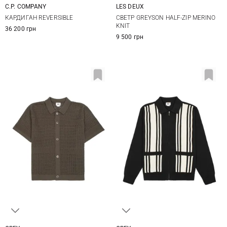
C.P. COMPANY
LES DEUX
M
L
XL
XXL
M
L
XL
XXL
КАРДИГАН REVERSIBLE
СВЕТР GREYSON HALF-ZIP MERINO
KNIT
36 200 грн
9 500 грн