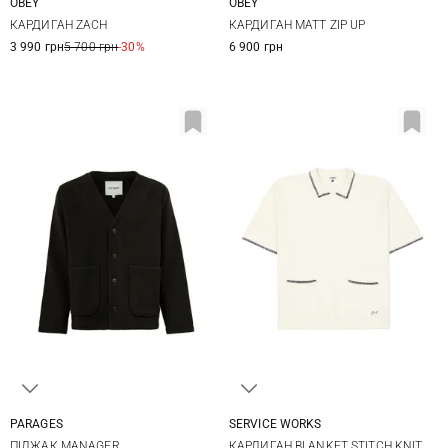
OBEY
OBEY
S
M
L
XL
S
M
L
XL
КАРДИГАН ZACH
КАРДИГАН MATT ZIP UP
3 990 грн
5 700 грн
-30%
6 900 грн
PARAGES
SERVICE WORKS
M
L
XL
S
M
L
XL
ПІДЖАК MANAGER
КАРДИГАН BLANKET STITCH KNIT