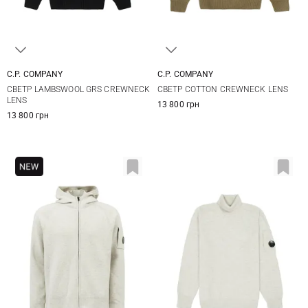
C.P. COMPANY
C.P. COMPANY
S
M
L
XL
S
M
L
XL
СВЕТР LAMBSWOOL GRS CREWNECK
СВЕТР COTTON CREWNECK LENS
XXL
LENS
13 800 грн
13 800 грн