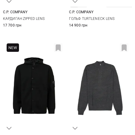
C.P. COMPANY
C.P. COMPANY
S
M
L
XL
M
L
XL
XXL
КАРДИГАН ZIPPED LENS
ГОЛЬФ TURTLENECK LENS
XXL
3XL
17 700 грн
14 900 грн