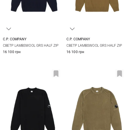
C.P. COMPANY
C.P. COMPANY
S
M
L
XL
M
L
XL
СВЕТР LAMBSWOOL GRS HALF ZIP
СВЕТР LAMBSWOOL GRS HALF ZIP
XXL
16 100 грн
16 100 грн