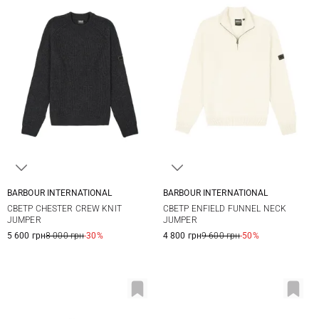
BARBOUR INTERNATIONAL
BARBOUR INTERNATIONAL
M
L
XL
XXL
M
L
XL
XXL
СВЕТР CHESTER CREW KNIT
СВЕТР ENFIELD FUNNEL NECK
JUMPER
JUMPER
5 600 грн
8 000 грн
-30%
4 800 грн
9 600 грн
-50%