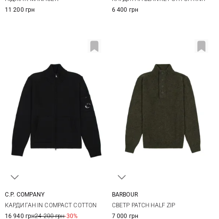
11 200 грн
6 400 грн
C.P. COMPANY
BARBOUR
M
L
XL
XXL
S
M
L
XL
КАРДИГАН IN COMPACT COTTON
СВЕТР PATCH HALF ZIP
XXL
16 940 грн
24 200 грн
-30%
7 000 грн