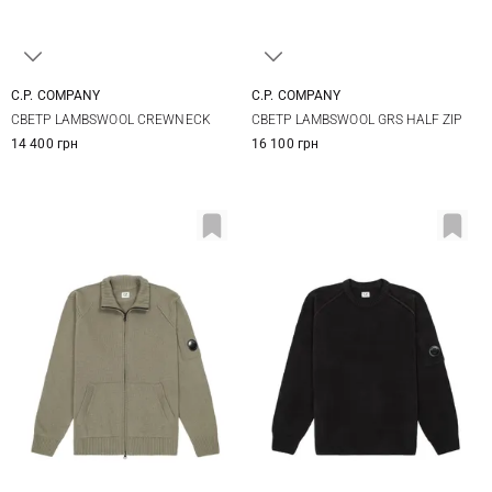
C.P. COMPANY
C.P. COMPANY
M
L
XL
XXL
M
L
XL
XXL
СВЕТР LAMBSWOOL CREWNECK
СВЕТР LAMBSWOOL GRS HALF ZIP
3XL
14 400 грн
16 100 грн