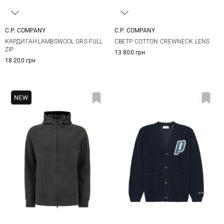
C.P. COMPANY
C.P. COMPANY
M
L
XL
XXL
M
L
XL
XXL
КАРДИГАН LAMBSWOOL GRS FULL
СВЕТР COTTON CREWNECK LENS
ZIP
13 800 грн
18 200 грн