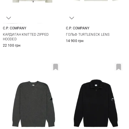
C.P. COMPANY
C.P. COMPANY
M
L
XL
XXL
M
L
XL
XXL
КАРДИГАН KNITTED ZIPPED
ГОЛЬФ TURTLENECK LENS
HOODED
14 900 грн
22 100 грн