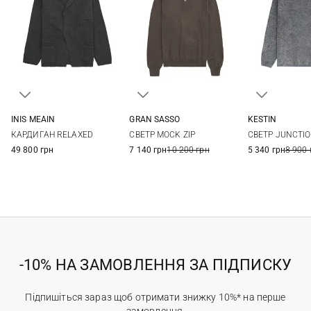
INIS MEAIN
GRAN SASSO
KESTIN
M
L
XL
48
50
52
54
M
L
КАРДИГАН RELAXED
СВЕТР MOCK ZIP
СВЕТР JUNCTI
56
58
49 800 грн
7 140 грн
10 200 грн
5 340 грн
8 900 
-10% НА ЗАМОВЛЕННЯ ЗА ПІДПИСКУ
Підпишіться зараз щоб отримати знижку 10%* на перше