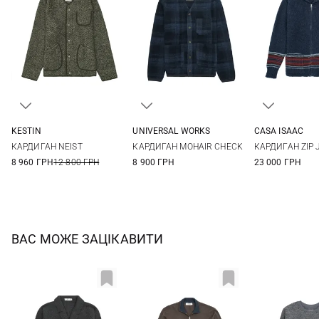
KESTIN
UNIVERSAL WORKS
CASA ISAAC
M
L
XL
XXL
M
L
XL
3
4
КАРДИГАН NEIST
КАРДИГАН MOHAIR CHECK
КАРДИГАН ZIP 
7
8 960 ГРН
12 800 ГРН
8 900 ГРН
23 000 ГРН
ВАС МОЖЕ ЗАЦІКАВИТИ