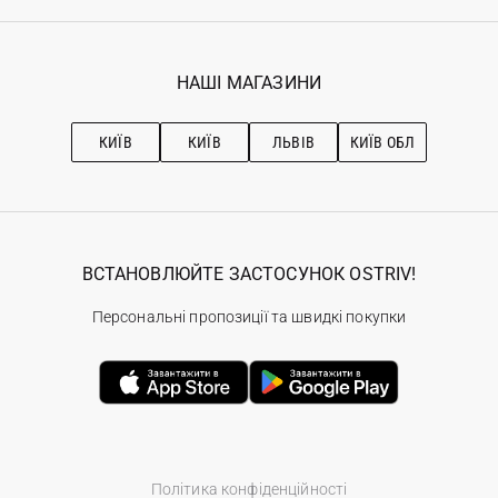
Реєстрація
Гарантія
Мої замовлення
Програма лояльності
Вакансії
Обране
Наші магазини
НАШІ МАГАЗИНИ
Ostriv Club+
Про OSTRIV
Підписка на новини
Рекомендації з догляду
КИЇВ
КИЇВ
ЛЬВІВ
КИЇВ ОБЛ
ВСТАНОВЛЮЙТЕ ЗАСТОСУНОК OSTRIV!
Персональні пропозиції та швидкі покупки
Політика конфіденційності