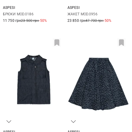
ASPESI
ASPESI
38
40
42
44
38
40
42
БРЮКИ MOD.0186
ЖАКЕТ MOD.0956
11 750 грн
23 500 грн
-50%
23 850 грн
47 700 грн
-50%
ASPESI
ASPESI