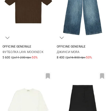
OFFICINE GENERALE
OFFICINE GENERALE
XS
S
M
L
25
26
27
28
ФУТБОЛКА LAYA MOCKNECK
ДЖИНСИ MORA
29
30
5 600 грн
11 200 грн
-50%
8 400 грн
16 800 грн
-50%