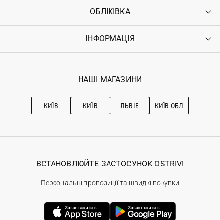
ОБЛІКІВКА
Контакти
Доставка
Оплата
ІНФОРМАЦІЯ
Увійти
Повернення
Реєстрація
Гарантія
Мої замовлення
Програма лояльності
Вакансії
Обране
Наші магазини
НАШІ МАГАЗИНИ
Ostriv Club+
Про OSTRIV
Підписка на новини
Рекомендації з догляду
КИЇВ
КИЇВ
ЛЬВІВ
КИЇВ ОБЛ
ВСТАНОВЛЮЙТЕ ЗАСТОСУНОК OSTRIV!
Персональні пропозиції та швидкі покупки