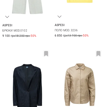
ASPESI
ASPESI
38
40
42
44
36
38
40
ПОЛО MOD. 3236
БРЮКИ MOD.0102
6 850 грн
13 700 грн
-50%
9 100 грн
18 200 грн
-50%