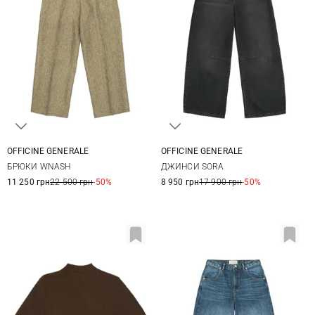
OFFICINE GENERALE
OFFICINE GENERALE
34
36
38
40
25
26
27
28
БРЮКИ WNASH
ДЖИНСИ SORA
42
29
11 250 грн
22 500 грн
-50%
8 950 грн
17 900 грн
-50%