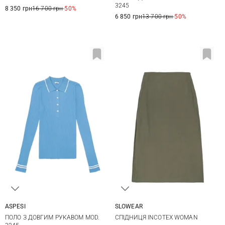
3245
8 350 грн
16 700 грн
-50%
6 850 грн
13 700 грн
-50%
ASPESI
SLOWEAR
38
40
42
44
38
40
42
44
ПОЛО З ДОВГИМ РУКАВОМ MOD.
СПІДНИЦЯ INCOTEX WOMAN