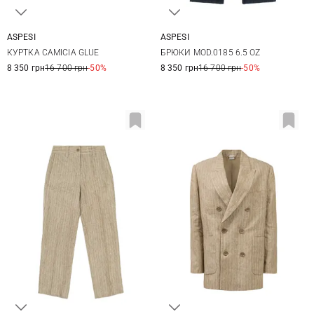
ASPESI
ASPESI
XS
S
M
25
26
27
28
КУРТКА CAMICIA GLUE
БРЮКИ MOD.0185 6.5 OZ
29
8 350 грн
16 700 грн
-50%
8 350 грн
16 700 грн
-50%