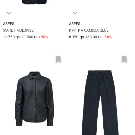
ASPESI
ASPESI
38
40
42
XS
S
M
ЖАКЕТ MOD.0932
КУРТКА CAMICIA GLUE
11 750 грн
23 500 грн
-50%
8 350 грн
16 700 грн
-50%