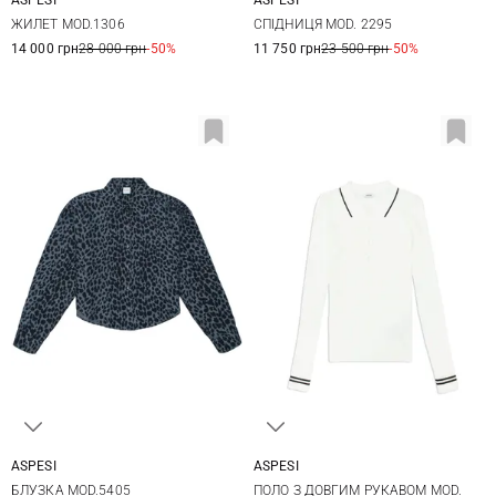
S
M
L
36
38
40
42
ЖИЛЕТ MOD.1306
СПІДНИЦЯ MOD. 2295
14 000 грн
28 000 грн
-50%
11 750 грн
23 500 грн
-50%
ASPESI
ASPESI
36
38
40
42
38
40
42
44
БЛУЗКА MOD.5405
ПОЛО З ДОВГИМ РУКАВОМ MOD.