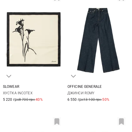
SLOWEAR
OFFICINE GENERALE
One size
25
26
27
28
ХУСТКА INCOTEX
ДЖИНСИ ROMY
29
30
5 220 грн
8 700 грн
-40%
6 550 грн
13 100 грн
-50%