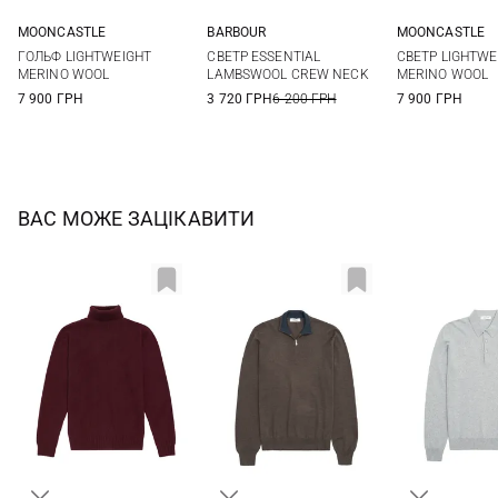
MOONCASTLE
BARBOUR
MOONCASTLE
M
L
XL
XXL
M
L
XL
XXL
S
M
ГОЛЬФ LIGHTWEIGHT
СВЕТР ESSENTIAL
СВЕТР LIGHTWE
XXL
MERINO WOOL
LAMBSWOOL CREW NECK
MERINO WOOL
7 900 ГРН
3 720 ГРН
6 200 ГРН
7 900 ГРН
ВАС МОЖЕ ЗАЦІКАВИТИ