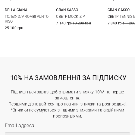
DELLA CIANA
GRAN SASSO
GRAN SASSO
48
50
52
54
48
50
52
54
48
50
ГОЛЬФ D/V ROMBI PUNTO
СВЕТР MOCK ZIP
СВЕТР TENNIS 
56
58
56
58
RISO
7 140 грн
10 200 грн
7 840 грн
11 200
25 100 грн
-10% НА ЗАМОВЛЕННЯ ЗА ПІДПИСКУ
Підпишіться зараз щоб отримати знижку 10%* на перше
замовлення.
Першими дізнавайтеся про новини, знижки та розпродажі.
*Знижки не сумуються з іншими знижками та акційними
пропозиціями.