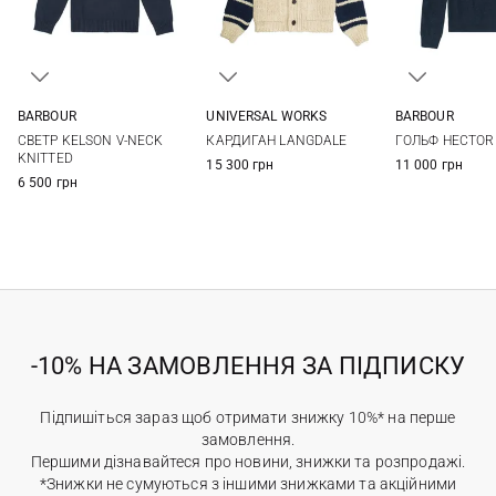
BARBOUR
UNIVERSAL WORKS
BARBOUR
M
L
XL
M
L
XL
XXL
S
M
СВЕТР KELSON V-NECK
КАРДИГАН LANGDALE
ГОЛЬФ HECTOR
XXL
KNITTED
15 300 грн
11 000 грн
6 500 грн
-10% НА ЗАМОВЛЕННЯ ЗА ПІДПИСКУ
Підпишіться зараз щоб отримати знижку 10%* на перше
замовлення.
Першими дізнавайтеся про новини, знижки та розпродажі.
*Знижки не сумуються з іншими знижками та акційними