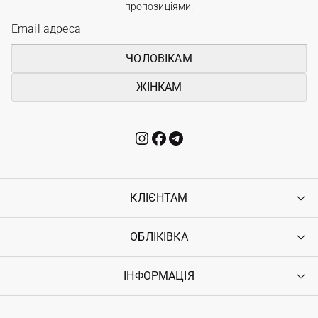
пропозиціями.
ЧОЛОВІКАМ
ЖІНКАМ
КЛІЄНТАМ
ОБЛІКІВКА
Контакти
Доставка
Оплата
ІНФОРМАЦІЯ
Увійти
Повернення
Реєстрація
Гарантія
Мої замовлення
Програма лояльності
Вакансії