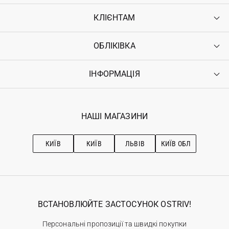
КЛІЄНТАМ
ОБЛІКІВКА
Контакти
Доставка
Оплата
ІНФОРМАЦІЯ
Увійти
Повернення
Реєстрація
Гарантія
Мої замовлення
Програма лояльності
Вакансії
Обране
Наші магазини
НАШІ МАГАЗИНИ
Ostriv Club+
Про OSTRIV
Підписка на новини
Рекомендації з догляду
КИЇВ
КИЇВ
ЛЬВІВ
КИЇВ ОБЛ
ВСТАНОВЛЮЙТЕ ЗАСТОСУНОК OSTRIV!
Персональні пропозиції та швидкі покупки