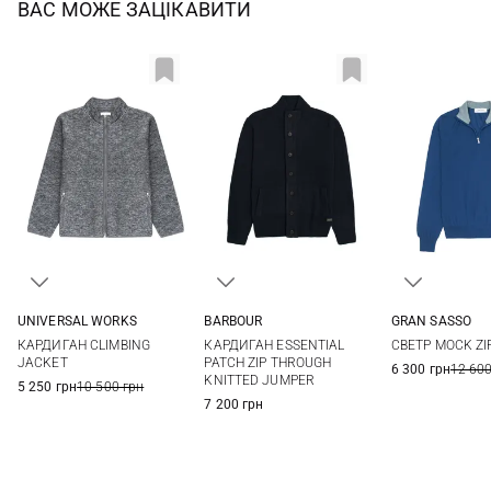
ВАС МОЖЕ ЗАЦІКАВИТИ
UNIVERSAL WORKS
BARBOUR
GRAN SASSO
M
L
XL
XXL
S
M
L
XL
48
50
КАРДИГАН CLIMBING
КАРДИГАН ESSENTIAL
СВЕТР MOCK ZI
3XL
XXL
56
58
JACKET
PATCH ZIP THROUGH
6 300 грн
12 600
KNITTED JUMPER
5 250 грн
10 500 грн
7 200 грн