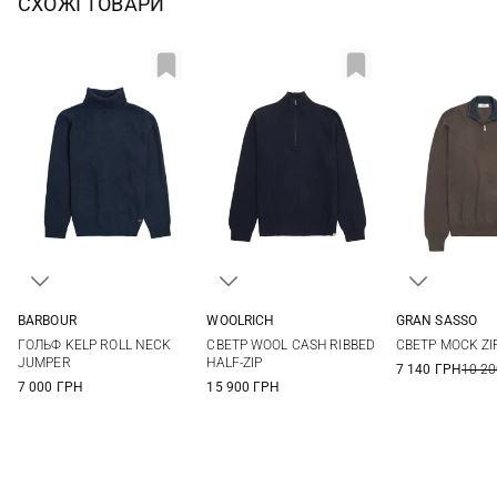
СХОЖІ ТОВАРИ
BARBOUR
WOOLRICH
GRAN SASSO
S
M
L
XL
S
M
L
XL
48
50
ГОЛЬФ KELP ROLL NECK
СВЕТР WOOL CASH RIBBED
СВЕТР MOCK ZI
XXL
XXL
56
58
JUMPER
HALF-ZIP
7 140 ГРН
10 20
7 000 ГРН
15 900 ГРН