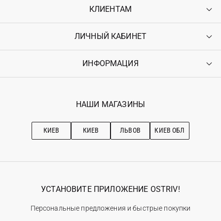
КЛИЕНТАМ
ЛИЧНЫЙ КАБИНЕТ
Контакты
Доставка
Оплата
ИНФОРМАЦИЯ
Войти
Возврат
Регистрация
Гарантия
Мои заказы
Программа лояльности
Вакансии
Избранное
Наши магазини
НАШИ МАГАЗИНЫ
Ostriv Club+
Про OSTRIV
Подписка на новости
Рекомендации по уходу
КИЕВ
КИЕВ
ЛЬВОВ
КИЕВ ОБЛ
УСТАНОВИТЕ ПРИЛОЖЕНИЕ OSTRIV!
Персональные предложения и быстрые покупки