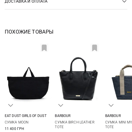
ДОСТАВКА И ОПЛАТА
ПОХОЖИЕ ТОВАРЫ
EAT DUST GIRLS OF DUST
BARBOUR
BARBOUR
One Size
One Size
One Si
СУМКА MOON
СУМКА BIRCH LEATHER
СУМКА MINI MY
TOTE
TOTE
11 400 ГРН