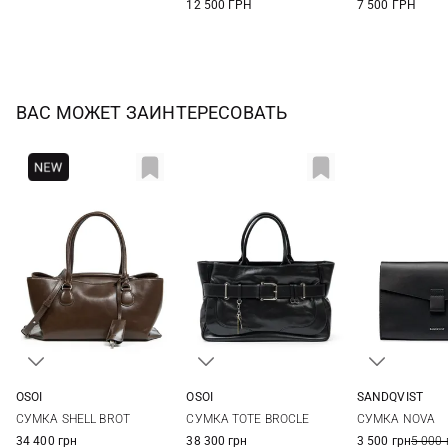
12 500 ГРН
7 500 ГРН
ВАС МОЖЕТ ЗАИНТЕРЕСОВАТЬ
OSOI
OSOI
SANDQVIST
One Size
One Size
20X13X1,5СМ
СУМКА SHELL BROT
СУМКА TOTE BROCLE
СУМКА NOVA
34 400 грн
38 300 грн
3 500 грн
5 000 