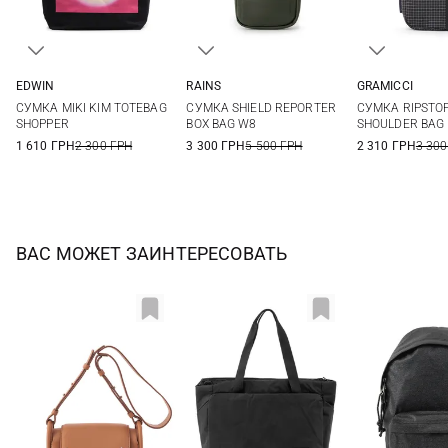
EDWIN
RAINS
GRAMICCI
One Size
One Size
One Si
СУМКА MIKI KIM TOTEBAG
СУМКА SHIELD REPORTER
СУМКА RIPSTOP
SHOPPER
BOX BAG W8
SHOULDER BAG
1 610 ГРН
2 300 ГРН
3 300 ГРН
5 500 ГРН
2 310 ГРН
3 300
ВАС МОЖЕТ ЗАИНТЕРЕСОВАТЬ