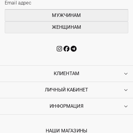
МУЖЧИНАМ
ЖЕНЩИНАМ
КЛИЕНТАМ
ЛИЧНЫЙ КАБИНЕТ
Контакты
Доставка
Оплата
ИНФОРМАЦИЯ
Войти
Возврат
Регистрация
Гарантия
Мои заказы
Программа лояльности
Вакансии
Избранное
Наши магазини
НАШИ МАГАЗИНЫ
Ostriv Club+