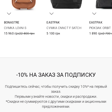
BONASTRE
EASTPAK
EASTPAK
19Х11Х6СМ
One Size
One Si
СУМКА LOVNI S
СУМКА CNNCT F SATCH
РЮКЗАК ORBIT
15 960 грн
22 800 грн
5 100 грн
1 890 грн
2 700 
-10% НА ЗАКАЗ ЗА ПОДПИСКУ
Подпишитесь сейчас, чтобы получить скидку 10%* на первый
заказ.
Первыми узнайте новости, скидки и распродажи.
*Скидки не суммируются с другими скидками и акционными
предложениями.