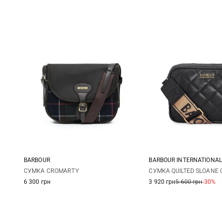
BARBOUR
BARBOUR INTERNATIONAL
One Size
One Size
СУМКА CROMARTY
СУМКА QUILTED SLOANE
6 300 грн
3 920 грн
5 600 грн
-30%