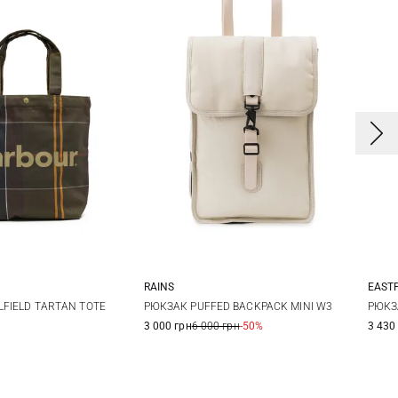
RAINS
EAST
One Size
One Size
LFIELD TARTAN TOTE
РЮКЗАК PUFFED BACKPACK MINI W3
РЮКЗ
3 000 грн
6 000 грн
-50%
3 430