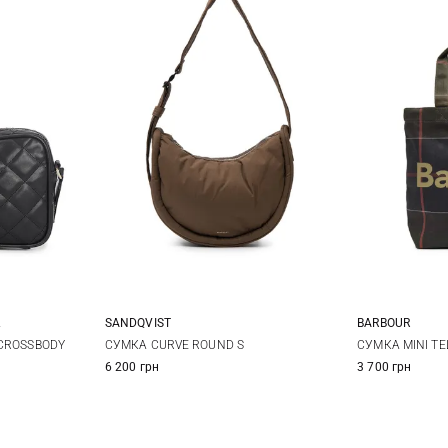
SANDQVIST
BARBOUR
26Х23Х14СМ
 CROSSBODY
СУМКА CURVE ROUND S
СУМКА MINI TE
6 200 грн
3 700 грн