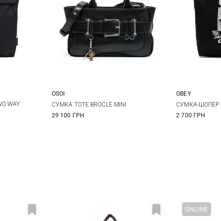
OSOI
OBEY
One Size
WO WAY
СУМКА TOTE BROCLE MINI
СУМКА-ШОПЕР C
29 100 ГРН
2 700 ГРН