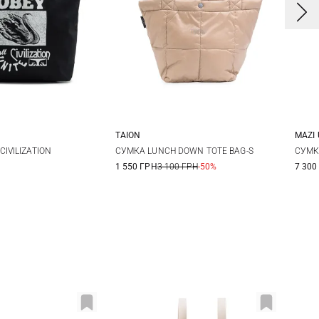
TAION
MAZI 
One Size
One Size
IVILIZATION
СУМКА LUNCH DOWN TOTE BAG-S
СУМК
1 550 ГРН
3 100 ГРН
-50%
7 300