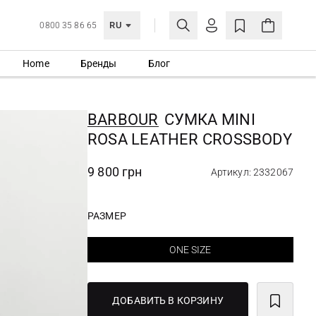
RU
0800 35 86 65
Home
Бренды
Блог
ЛИЧНЫЙ КАБИНЕТ
ВОЙТИ
BARBOUR
СУМКА MINI
Еще не зарегистрированы?
ROSA LEATHER CROSSBODY
СОЗДАТЬ УЧЕТНУЮ ЗАПИСЬ
9 800 грн
Артикул: 2332067
РАЗМЕР
ONE SIZE
ДОБАВИТЬ В КОРЗИНУ