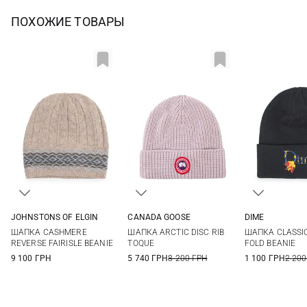
ПОХОЖИЕ ТОВАРЫ
JOHNSTONS OF ELGIN
CANADA GOOSE
DIME
One size
One size
One si
ШАПКА CASHMERE
ШАПКА ARCTIC DISC RIB
ШАПКА CLASSIC
REVERSE FAIRISLE BEANIE
TOQUE
FOLD BEANIE
9 100 ГРН
5 740 ГРН
8 200 ГРН
1 100 ГРН
2 200