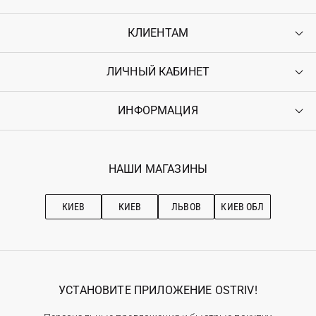
КЛИЕНТАМ
ЛИЧНЫЙ КАБИНЕТ
Контакты
Доставка
Оплата
ИНФОРМАЦИЯ
Войти
Возврат
Регистрация
Гарантия
Мои заказы
Программа лояльности
Вакансии
Избранное
Наши магазини
НАШИ МАГАЗИНЫ
Ostriv Club+
Про OSTRIV
Подписка на новости
Рекомендации по уходу
КИЕВ
КИЕВ
ЛЬВОВ
КИЕВ ОБЛ
УСТАНОВИТЕ ПРИЛОЖЕНИЕ OSTRIV!