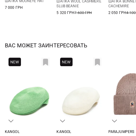
ШАПКА MOONEYE HAT
ШАПКА WOOL CASHMERE
ШАПКА BONNET
SLUB BEANIE
CACHEMIRE
7 000 ГРН
5 320 ГРН
7 600 ГРН
2 050 ГРН
4 100
ВАС МОЖЕТ ЗАИНТЕРЕСОВАТЬ
KANGOL
KANGOL
PARAJUMPERS
M
L
XL
S
M
L
XL
One si