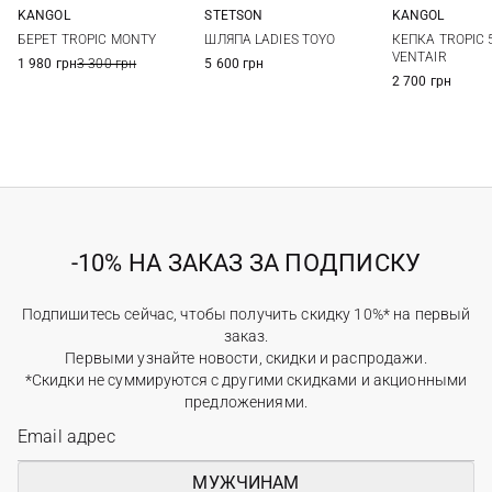
KANGOL
STETSON
KANGOL
S
M
L
S
M
L
XL
M
L
БЕРЕТ TROPIC MONTY
ШЛЯПА LADIES TOYO
КЕПКА TROPIC 
XXL
VENTAIR
1 980 грн
3 300 грн
5 600 грн
2 700 грн
-10% НА ЗАКАЗ ЗА ПОДПИСКУ
Подпишитесь сейчас, чтобы получить скидку 10%* на первый
заказ.
Первыми узнайте новости, скидки и распродажи.
*Скидки не суммируются с другими скидками и акционными
предложениями.
МУЖЧИНАМ