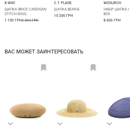
K-WAY
C.T. PLAGE
WOOLRICH
04
05
06
38
40
One si
ШАПКА BRICE CARDIGAN
ШАПКА BEANIE
НАБІР ШАПКА І
STITCH WOOL
BOX
10 200 ГРН
1 150 ГРН
2 300 ГРН
8 600 ГРН
ВАС МОЖЕТ ЗАИНТЕРЕСОВАТЬ