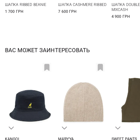
One size
One size
One si
ШАПКА RIBBED BEANIE
ШАПКА CASHMERE RIBBED
ШАПКА DOUBLE
MIXCASH
1 700 ГРН
7 600 ГРН
4 900 ГРН
ВАС МОЖЕТ ЗАИНТЕРЕСОВАТЬ
KANGOL
MA'RY'YA
SWEET PANTS