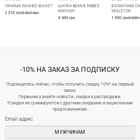
S
M
XL
One size
One si
ПАНАМА WASHED BUCKET
ШАПКА BEANIE RIBBED
БАЛАКЛАВА CA
MIXCASH
MOLLETON
2 310 грн
3 300 грн
4 400 грн
1 500 грн
3 000 
-10% НА ЗАКАЗ ЗА ПОДПИСКУ
Подпишитесь сейчас, чтобы получить скидку 10%* на первый
заказ.
Первыми узнайте новости, скидки и распродажи.
*Скидки не суммируются с другими скидками и акционными
предложениями.
МУЖЧИНАМ