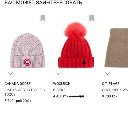
ВАС МОЖЕТ ЗАИНТЕРЕСОВАТЬ
CANADA GOOSE
WOOLRICH
C.T. PLAGE
One size
S
38
ШАПКА ARCTIC DISC RIB
ШАПКА
СНУД NECK W
TOQUE
4 450 грн
8 900 грн
9 700 грн
5 740 грн
8 200 грн