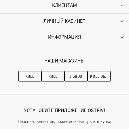
КЛИЕНТАМ
ЛИЧНЫЙ КАБИНЕТ
Контакты
Доставка
Оплата
ИНФОРМАЦИЯ
Войти
Возврат
Регистрация
Гарантия
Мои заказы
Программа лояльности
Вакансии
Избранное
Наши магазини
НАШИ МАГАЗИНЫ
Ostriv Club+
Про OSTRIV
Подписка на новости
Рекомендации по уходу
КИЕВ
КИЕВ
ЛЬВОВ
КИЕВ ОБЛ
УСТАНОВИТЕ ПРИЛОЖЕНИЕ OSTRIV!
Персональные предложения и быстрые покупки