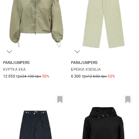
PARAJUMPERS
PARAJUMPERS
XS
S
M
L
25
26
27
28
КУРТКА EKA
БРЮКИ KSENIJA
12 050 грн
24 100 грн
-50%
6 300 грн
12 600 грн
-50%