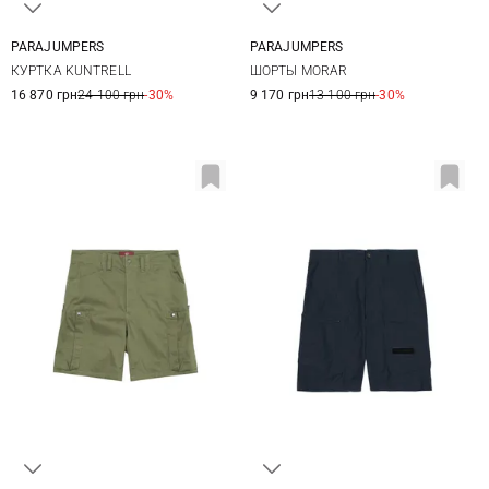
PARAJUMPERS
PARAJUMPERS
M
L
XL
XXL
31
32
33
34
КУРТКА KUNTRELL
ШОРТЫ MORAR
35
36
16 870 грн
24 100 грн
-30%
9 170 грн
13 100 грн
-30%