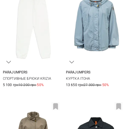
PARAJUMPERS
PARAJUMPERS
XS
S
M
L
XS
S
M
СПОРТИВНЫЕ БРЮКИ KRIZIA
КУРТКА ITOHA
5 100 грн
10 200 грн
-50%
13 650 грн
27 300 грн
-50%