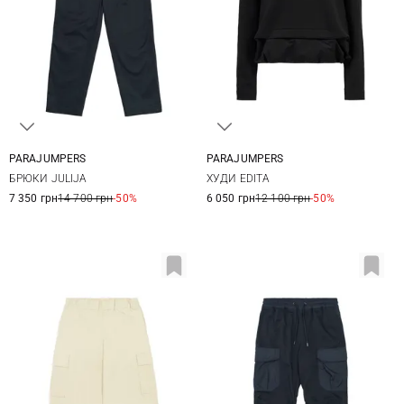
PARAJUMPERS
PARAJUMPERS
25
26
27
28
XS
S
M
L
БРЮКИ JULIJA
ХУДИ EDITA
29
7 350 грн
14 700 грн
-50%
6 050 грн
12 100 грн
-50%