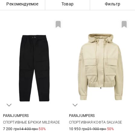
Рекомендуемое
Товар
Фильтр
PARAJUMPERS
PARAJUMPERS
XS
S
M
L
XXS
XS
S
M
СПОРТИВНЫЕ БРЮКИ MILDRADE
СПОРТИВНАЯ КОФТА SALVAGE
L
XL
7 200 грн
14 400 грн
-50%
10 950 грн
21 900 грн
-50%