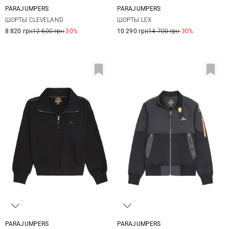
PARAJUMPERS
PARAJUMPERS
31
32
33
34
31
32
33
34
ШОРТЫ CLEVELAND
ШОРТЫ LEX
35
36
38
35
36
8 820 грн
12 600 грн
-30%
10 290 грн
14 700 грн
-30%
PARAJUMPERS
PARAJUMPERS
XS
S
M
L
M
L
XL
XXL