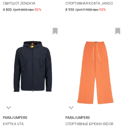
СВИТШОТ ZENDAYA
СПОРТИВНАЯ КОФТА JANGO
XL
3XL
4 800 грн
9 600 грн
-50%
8 950 грн
17 900 грн
-50%
PARAJUMPERS
PARAJUMPERS
M
L
XL
XXL
XS
S
M
L
КУРТКА UTA
СПОРТИВНЫЕ БРЮКИ ISIDOR