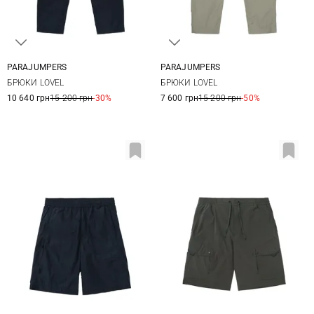
PARAJUMPERS
PARAJUMPERS
31
32
33
34
31
32
33
34
БРЮКИ LOVEL
БРЮКИ LOVEL
35
36
38
35
36
10 640 грн
15 200 грн
-30%
7 600 грн
15 200 грн
-50%