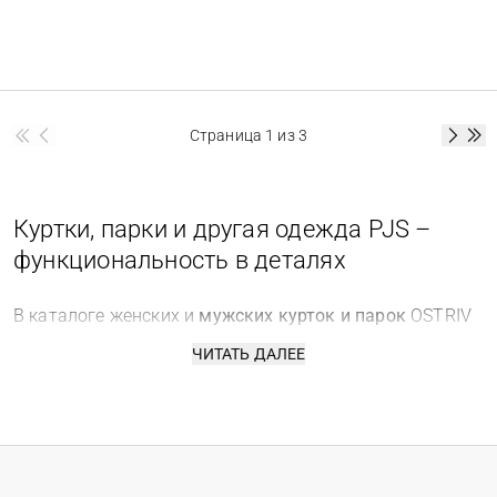
Страница
1
из 3
Куртки, парки и другая одежда PJS –
функциональность в деталях
В каталоге женских и
мужских курток и парок
OSTRIV
есть особые модели, сочетающие эстетику военного
ЧИТАТЬ ДАЛЕЕ
снаряжения и непревзойденную функциональность.
Это женские и мужские куртки Parajumpers.
Итальянский бренд одежды, основанный в 2005 году,
полностью переосмыслил концепцию верхней одежды.