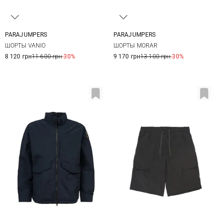
PARAJUMPERS
PARAJUMPERS
32
33
34
35
31
32
33
34
ШОРТЫ VANIO
ШОРТЫ MORAR
36
38
35
36
38
8 120 грн
11 600 грн
-30%
9 170 грн
13 100 грн
-30%