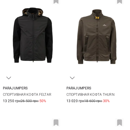
PARAJUMPERS
PARAJUMPERS
S
M
L
XL
S
M
L
3XL
СПОРТИВНАЯ КОФТА FELTAR
СПОРТИВНАЯ КОФТА THURN
13 250 грн
26 500 грн
-50%
13 020 грн
18 600 грн
-30%