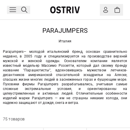
PARAJUMPERS
Италия
Parajumpers— молодой итальянский бренд, основан сравнительно
недавно, в 2005 году и специализируется на производстве верхней
мужской и женской одежды. Основателем компании является
известный модельер Массимо Роззетти, который дал своему бренду
название "Парашютисты", вдохновившись мужеством летчиков-
десантников американской спасательной эскадрильи на Аляске,
спасших жизни многих людей в заснеженных горах и бушующем море.
Пуховики фирмы Parajumpers разрабатывались, учитывая самые
сложные экстремальные условия, и ориентированны на
целеустремленных и активных людей. Отличительные особенности
изделий марки Parajumpers — им не страшны никакие холода, они
надежно защищают от дождя, снега и ветра.
75 товаров