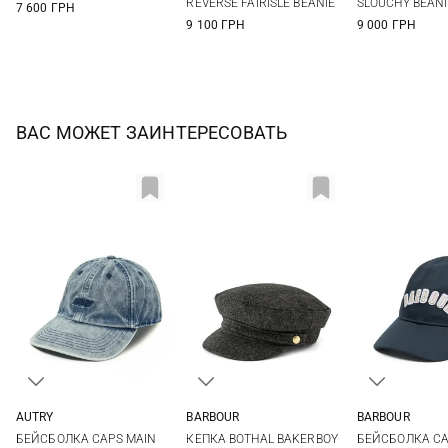
REVERSE FAIRISLE BEANIE
SLOUCHY BEANI
7 600 ГРН
9 100 ГРН
9 000 ГРН
ВАС МОЖЕТ ЗАИНТЕРЕСОВАТЬ
AUTRY
BARBOUR
BARBOUR
One size
S
M
L
One si
БЕЙСБОЛКА CAPS MAIN
КЕПКА BOTHAL BAKERBOY
БЕЙСБОЛКА CA