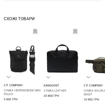
СХОЖІ ТОВАРИ
C.P. COMPANY
SANDQVIST
C.P. COMPANY
One Size
38Х26Х6СМ
One Si
СУМКА HERRINGBONE MINI
СУМКА LEATHER
СУМКА NYLON B
POUCH
WAIST
20 800 ГРН
5 400 ГРН
10 900 ГРН