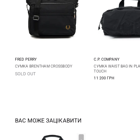
FRED PERRY
C.P. COMPANY
One Size
One Size
СУМКА BRENTHAM CROSSBODY
СУМКА WAIST BAG IN PLA
TOUCH
SOLD OUT
11 200 ГРН
ВАС МОЖЕ ЗАЦІКАВИТИ