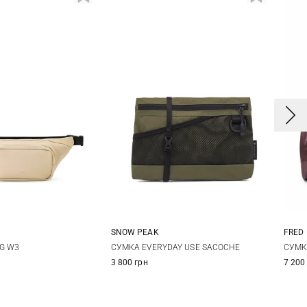
SNOW PEAK
FRED
One Size
One Size
СУМКА EVERYDAY USE SACOCHE
G W3
СУМК
3 800 грн
7 200