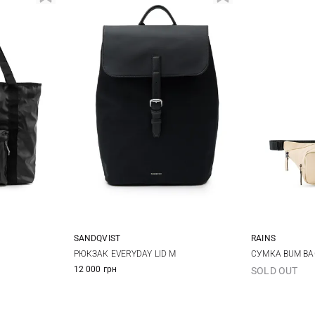
SANDQVIST
RAINS
25Х37Х13СМ
РЮКЗАК EVERYDAY LID M
СУМКА BUM BA
12 000 грн
SOLD OUT