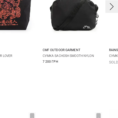
CMF OUTDOOR GARMENT
RAIN
One Size
One Size
R LOVER
СУМКА SACHOSH SMOOTH NYLON
СУМК
7 200 ГРН
SOLD