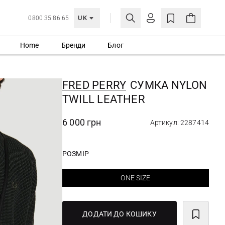
UK
0800 35 86 65
Home
Бренди
Блог
МОЯ ОБЛІКІВКА
УВІЙТИ
FRED PERRY
СУМКА NYLON
Ще не зареєстровані?
TWILL LEATHER
СТВОРИТИ ОБЛІКІВКУ
6 000 грн
Артикул: 2287414
РОЗМІР
ONE SIZE
ДОДАТИ ДО КОШИКУ