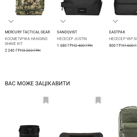
MERCURY TACTICAL GEAR
SANDQVIST
EASTPAK
One Size
23X13X13СМ
One Si
КОСМЕТИЧКА HANGING
НЕСЕСЕР JUSTIN
НЕСЕСЕР YAP S
SHAVE KIT
1 680 ГРН
2 400 ГРН
800 ГРН
1 600 
2 240 ГРН
3 200 ГРН
ВАС МОЖЕ ЗАЦІКАВИТИ