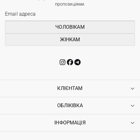
пропозиціями.
ЧОЛОВІКАМ
ЖІНКАМ
КЛІЄНТАМ
ОБЛІКІВКА
Контакти
Доставка
Оплата
ІНФОРМАЦІЯ
Увійти
Повернення
Реєстрація
Гарантія
Мої замовлення
Програма лояльності
Вакансії