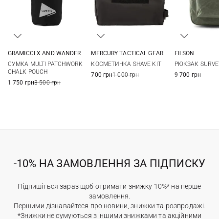
GRAMICCI X AND WANDER
MERCURY TACTICAL GEAR
FILSON
One Size
One Size
One Si
СУМКА MULTI PATCHWORK
КОСМЕТИЧКА SHAVE KIT
РЮКЗАК SURVE
CHALK POUCH
700 грн
1 000 грн
9 700 грн
1 750 грн
3 500 грн
-10% НА ЗАМОВЛЕННЯ ЗА ПІДПИСКУ
Підпишіться зараз щоб отримати знижку 10%* на перше
замовлення.
Першими дізнавайтеся про новини, знижки та розпродажі.
*Знижки не сумуються з іншими знижками та акційними