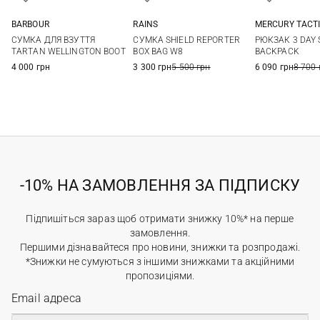
BARBOUR
RAINS
MERCURY TACT
One Size
One Size
73Л
СУМКА ДЛЯ ВЗУТТЯ
СУМКА SHIELD REPORTER
РЮКЗАК 3 DAY
TARTAN WELLINGTON BOOT
BOX BAG W8
BACKPACK
4 000 грн
3 300 грн
5 500 грн
6 090 грн
8 700 
-10% НА ЗАМОВЛЕННЯ ЗА ПІДПИСКУ
Підпишіться зараз щоб отримати знижку 10%* на перше
замовлення.
Першими дізнавайтеся про новини, знижки та розпродажі.
*Знижки не сумуються з іншими знижками та акційними
пропозиціями.