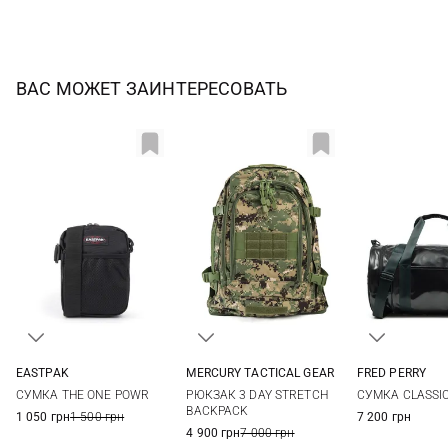
ВАС МОЖЕТ ЗАИНТЕРЕСОВАТЬ
EASTPAK
MERCURY TACTICAL GEAR
FRED PERRY
One Size
73Л
One Si
СУМКА THE ONE POWR
РЮКЗАК 3 DAY STRETCH
СУМКА CLASSI
BACKPACK
1 050 грн
1 500 грн
7 200 грн
4 900 грн
7 000 грн