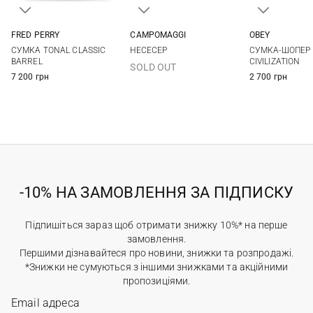
FRED PERRY
CAMPOMAGGI
OBEY
One Size
One Size
One Si
СУМКА TONAL CLASSIC
НЕСЕСЕР
СУМКА-ШОПЕР
BARREL
CIVILIZATION
SOLD OUT
7 200 грн
2 700 грн
-10% НА ЗАМОВЛЕННЯ ЗА ПІДПИСКУ
Підпишіться зараз щоб отримати знижку 10%* на перше
замовлення.
Першими дізнавайтеся про новини, знижки та розпродажі.
*Знижки не сумуються з іншими знижками та акційними
пропозиціями.