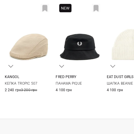
KANGOL
FRED PERRY
EAT DUST GIRLS
S
M
L
XL
S
M
L
One si
КЕПКА TROPIC 507
ПАНАМА PIQUE
ШАПКА BEANIE
2 240 грн
3 200 грн
4 100 грн
4 100 грн