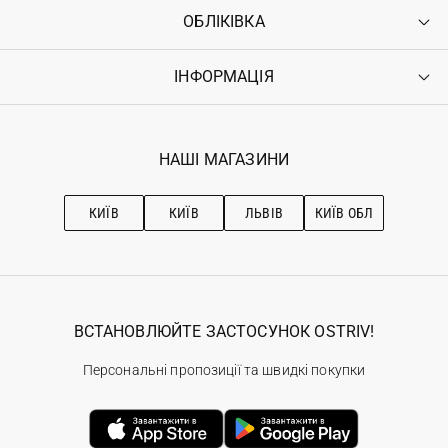
ОБЛІКІВКА
Контакти
Доставка
Оплата
ІНФОРМАЦІЯ
Увійти
Повернення
Реєстрація
Гарантія
Мої замовлення
Програма лояльності
Вакансії
Обране
Наші магазини
НАШІ МАГАЗИНИ
Ostriv Club+
Про OSTRIV
Підписка на новини
Рекомендації з догляду
КИЇВ
КИЇВ
ЛЬВІВ
КИЇВ ОБЛ
ВСТАНОВЛЮЙТЕ ЗАСТОСУНОК OSTRIV!
Персональні пропозиції та швидкі покупки