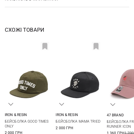
СХОЖІ ТОВАРИ
IRON & RESIN
IRON & RESIN
47 BRAND
One size
One size
One si
БЕЙСБОЛКА GOOD TIMES
БЕЙСБОЛКА MAMA TRIED
БЕЙСБОЛКА FR
ONLY
RUNNER ICON
2 000 ГРН
2 000 ГРН
1 360 ГРН
1 700