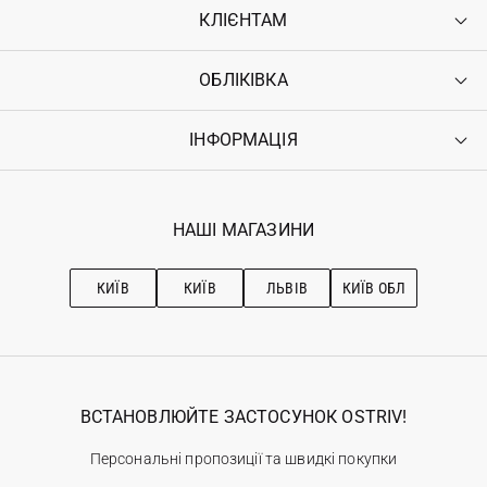
КЛІЄНТАМ
ОБЛІКІВКА
Контакти
Доставка
Оплата
ІНФОРМАЦІЯ
Увійти
Повернення
Реєстрація
Гарантія
Мої замовлення
Програма лояльності
Вакансії
Обране
Наші магазини
НАШІ МАГАЗИНИ
Ostriv Club+
Про OSTRIV
Підписка на новини
Рекомендації з догляду
КИЇВ
КИЇВ
ЛЬВІВ
КИЇВ ОБЛ
ВСТАНОВЛЮЙТЕ ЗАСТОСУНОК OSTRIV!
Персональні пропозиції та швидкі покупки