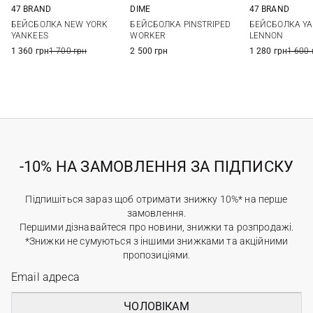
47 BRAND
DIME
47 BRAND
One size
One size
One si
БЕЙСБОЛКА NEW YORK
БЕЙСБОЛКА PINSTRIPED
БЕЙСБОЛКА YA
YANKEES
WORKER
LENNON
1 360 грн
1 700 грн
2 500 грн
1 280 грн
1 600 
-10% НА ЗАМОВЛЕННЯ ЗА ПІДПИСКУ
Підпишіться зараз щоб отримати знижку 10%* на перше
замовлення.
Першими дізнавайтеся про новини, знижки та розпродажі.
*Знижки не сумуються з іншими знижками та акційними
пропозиціями.
ЧОЛОВІКАМ