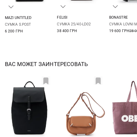
FELISI
BONASTRE
MAZI UNTITLED
One Size
26Х16Х7СМ
One Size
СУМКА 25/40-LD02
СУМКА LOVNI 
СУМКА S.POST
38 400 ГРН
19 600 ГРН
28 
6 200 ГРН
ВАС МОЖЕТ ЗАИНТЕРЕСОВАТЬ