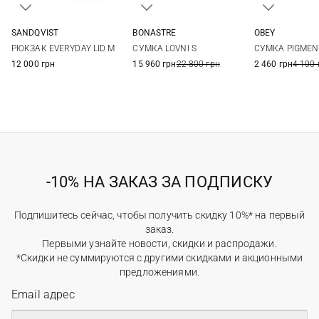
BONASTRE
OBEY
SANDQVIST
19Х11Х6СМ
One Si
25Х37Х13СМ
СУМКА LOVNI S
СУМКА PIGMEN
РЮКЗАК EVERYDAY LID M
15 960 грн
22 800 грн
2 460 грн
4 100 
12 000 грн
-10% НА ЗАКАЗ ЗА ПОДПИСКУ
Подпишитесь сейчас, чтобы получить скидку 10%* на первый
заказ.
Первыми узнайте новости, скидки и распродажи.
*Скидки не суммируются с другими скидками и акционными
предложениями.